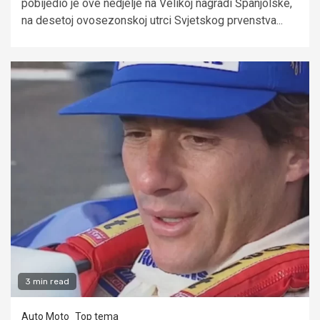
pobijedio je ove nedjelje na Velikoj nagradi Španjolske,
na desetoj ovosezonskoj utrci Svjetskog prvenstva...
3 min read
Auto Moto
Top tema