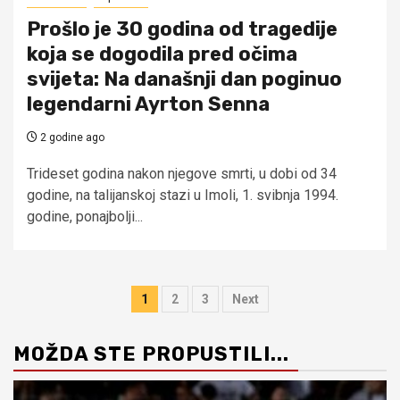
Prošlo je 30 godina od tragedije
koja se dogodila pred očima
svijeta: Na današnji dan poginuo
legendarni Ayrton Senna
2 godine ago
Trideset godina nakon njegove smrti, u dobi od 34
godine, na talijanskoj stazi u Imoli, 1. svibnja 1994.
godine, ponajbolji...
Brojevi
1
2
3
Next
stranica
MOŽDA STE PROPUSTILI...
objava