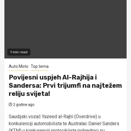
1 min read
Auto Moto
Top tema
Povijesni uspjeh Al-Rajhija i
Sandersa: Prvi trijumfi na najtežem
reliju svijeta!
2 godine ago
Saudijski vozač Yazeed al-Rajhi (Overdrive) u
konkurenciji automobilista te Australac Daniel Sanders
(KTM) u konkurenciji motociklista pobjednici su