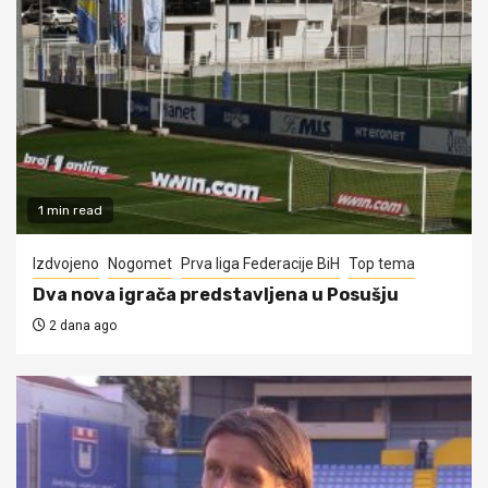
1 min read
Izdvojeno
Nogomet
Prva liga Federacije BiH
Top tema
Dva nova igrača predstavljena u Posušju
2 dana ago