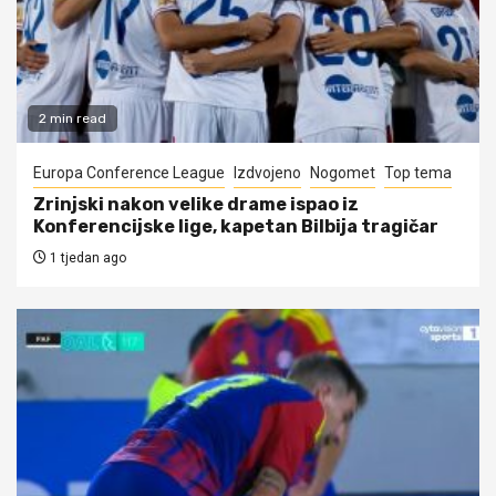
2 min read
Europa Conference League
Izdvojeno
Nogomet
Top tema
Zrinjski nakon velike drame ispao iz
Konferencijske lige, kapetan Bilbija tragičar
1 tjedan ago