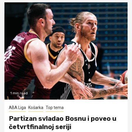
1 min read
ABA Liga
Košarka
Top tema
Partizan svladao Bosnu i poveo u
četvrtfinalnoj seriji