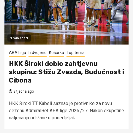
1 min read
ABA Liga
Izdvojeno
Košarka
Top tema
HKK Široki dobio zahtjevnu
skupinu: Stižu Zvezda, Budućnost i
Cibona
3 tjedna ago
HKK Široki TT Kabeli saznao je protivnike za novu
sezonu AdmiralBet ABA lige 2026./27. Nakon skupštine
natjecanja održane u ponedjeljak...