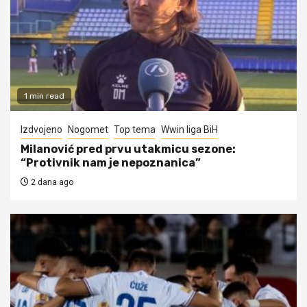
1 min read
Izdvojeno
Nogomet
Top tema
Wwin liga BiH
Milanović pred prvu utakmicu sezone:
“Protivnik nam je nepoznanica”
2 dana ago