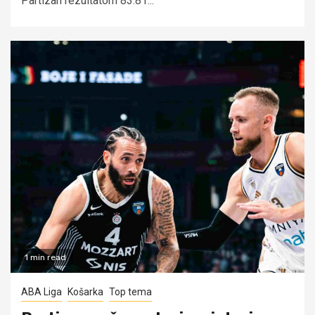
Partizan rezultatom 83:81...
1 min read
ABA Liga
Košarka
Top tema