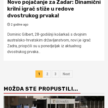
Novo pojačanje za Zadar: Dinamični
krilni igrač stiže u redove
dvostrukog prvaka!
2 godine ago
Dominic Gilbert, 28-godišnji košarkaš s dvojnim
australsko-hrvatskim državljanstvom, novi je igrač
Zadra, priopćili su u ponedjeljak iz aktualnog
dvostrukog prvaka...
Brojevi
1
2
3
Next
stranica
MOŽDA STE PROPUSTILI...
objava