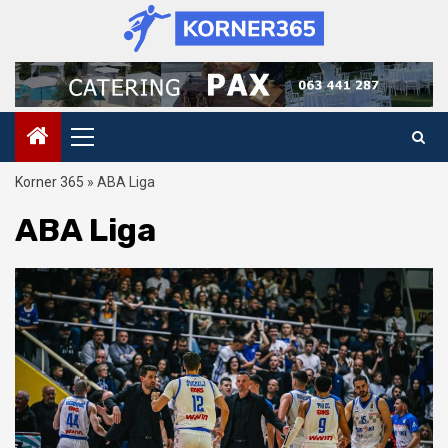
Skip
to
content
Primary
Menu
Korner 365
»
ABA Liga
ABA Liga