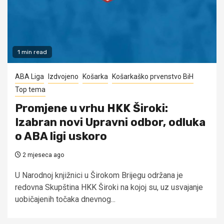
1 min read
ABA Liga
Izdvojeno
Košarka
Košarkaško prvenstvo BiH
Top tema
Promjene u vrhu HKK Široki:
Izabran novi Upravni odbor, odluka
o ABA ligi uskoro
2 mjeseca ago
U Narodnoj knjižnici u Širokom Brijegu održana je
redovna Skupština HKK Široki na kojoj su, uz usvajanje
uobičajenih točaka dnevnog...