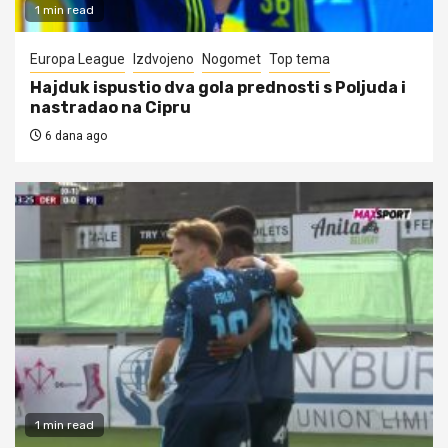
1 min read
Europa League
Izdvojeno
Nogomet
Top tema
Hajduk ispustio dva gola prednosti s Poljuda i
nastradao na Cipru
6 dana ago
1 min read