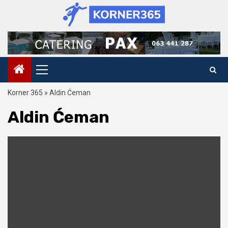
Skip
to
content
Primary
Menu
Korner 365
»
Aldin Ćeman
Aldin Ćeman