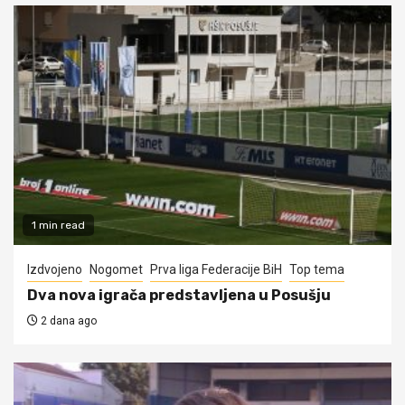
1 min read
Izdvojeno
Nogomet
Prva liga Federacije BiH
Top tema
Dva nova igrača predstavljena u Posušju
2 dana ago