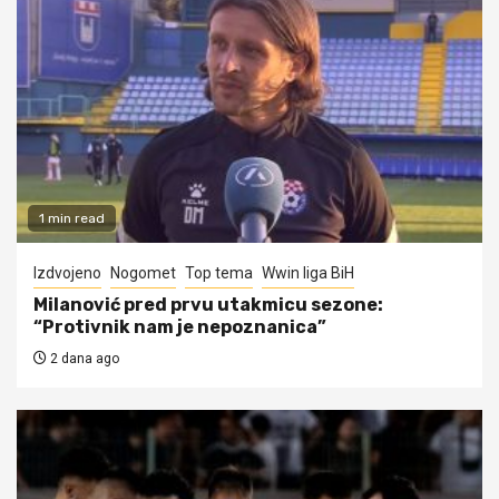
1 min read
Izdvojeno
Nogomet
Top tema
Wwin liga BiH
Milanović pred prvu utakmicu sezone:
“Protivnik nam je nepoznanica”
2 dana ago