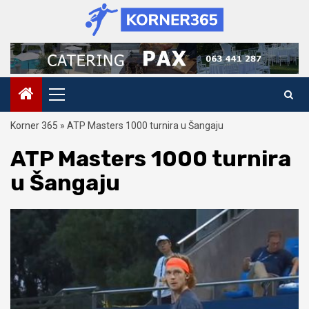
Skip
to
content
Primary
Menu
Korner 365
»
ATP Masters 1000 turnira u Šangaju
ATP Masters 1000 turnira
u Šangaju