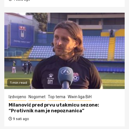
1 min read
Izdvojeno
Nogomet
Top tema
Wwin liga BiH
Milanović pred prvu utakmicu sezone:
“Protivnik nam je nepoznanica”
9 sati ago