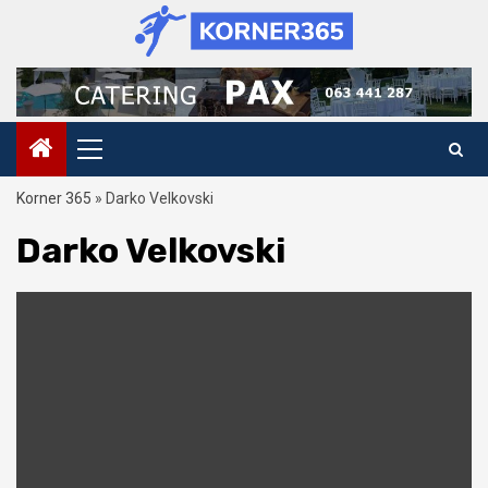
Skip
to
content
Primary
Menu
Korner 365
»
Darko Velkovski
Darko Velkovski