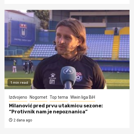
1 min read
Izdvojeno
Nogomet
Top tema
Wwin liga BiH
Milanović pred prvu utakmicu sezone:
“Protivnik nam je nepoznanica”
2 dana ago