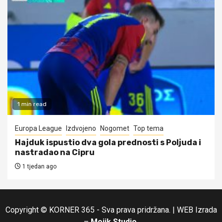
1 min read
Europa League
Izdvojeno
Nogomet
Top tema
Hajduk ispustio dva gola prednosti s Poljuda i
nastradao na Cipru
1 tjedan ago
Copyright © KORNER 365 - Sva prava pridržana.
|
WEB Izrada
–
Mojik Studio
.