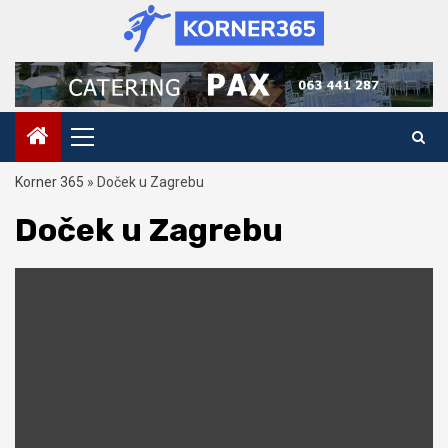
Skip
to
content
Primary
Menu
Korner 365
»
Doček u Zagrebu
Doček u Zagrebu