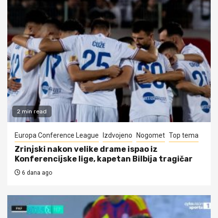
2 min read
Europa Conference League
Izdvojeno
Nogomet
Top tema
Zrinjski nakon velike drame ispao iz
Konferencijske lige, kapetan Bilbija tragičar
6 dana ago