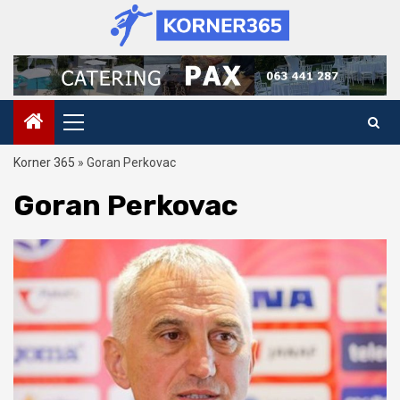
Skip
to
content
Primary
Menu
Korner 365
»
Goran Perkovac
Goran Perkovac