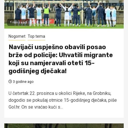
1 min read
Nogomet
Top tema
Navijači uspješno obavili posao
brže od policije: Uhvatili migrante
koji su namjeravali oteti 15-
godišnjeg dječaka!
3 godine ago
U četvrtak 22. prosinca u okolici Rijeke, na Grobniku,
dogodio se pokušaj otmice 15-godišnjeg dječaka, piše
Gol.hr. On se vraćao kući s...