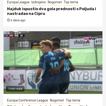
Europa League
Izdvojeno
Nogomet
Top tema
Hajduk ispustio dva gola prednosti s Poljuda i
nastradao na Cipru
6 dana ago
1 min read
Europa Conference League
Nogomet
Top tema