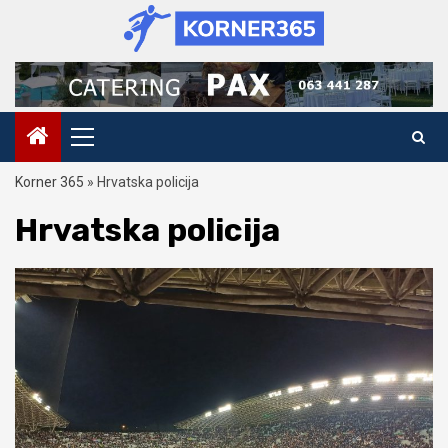
Skip
to
content
Primary
Menu
Korner 365
»
Hrvatska policija
Hrvatska policija