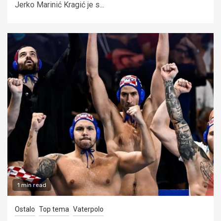
Jerko Marinić Kragić je s...
1 min read
Ostalo
Top tema
Vaterpolo