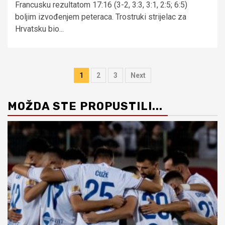
Francusku rezultatom 17:16 (3-2, 3:3, 3:1, 2:5; 6:5)
boljim izvođenjem peteraca. Trostruki strijelac za
Hrvatsku bio...
Brojevi
1
2
3
Next
stranica
MOŽDA STE PROPUSTILI...
objava