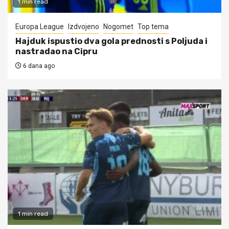
1 min read
Europa League
Izdvojeno
Nogomet
Top tema
Hajduk ispustio dva gola prednosti s Poljuda i
nastradao na Cipru
6 dana ago
1 min read