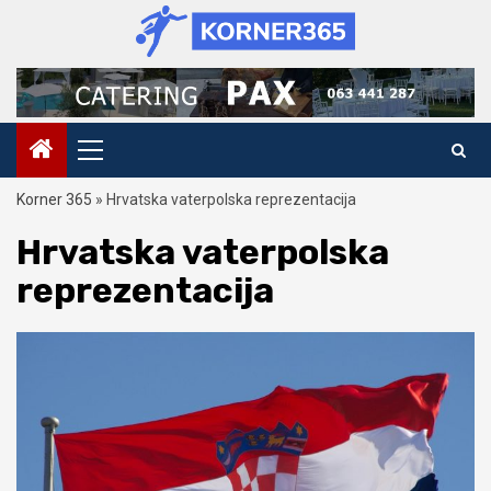
Skip
to
content
Primary
Menu
Korner 365
»
Hrvatska vaterpolska reprezentacija
Hrvatska vaterpolska
reprezentacija