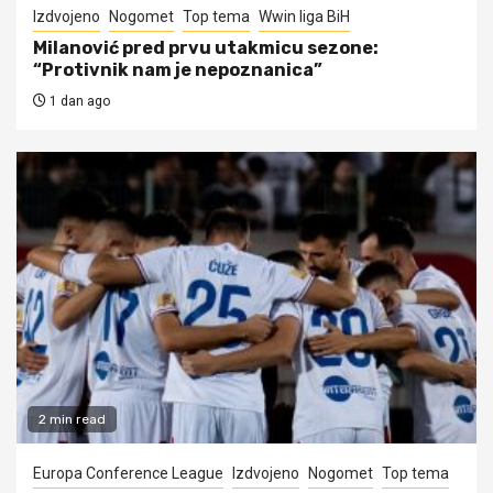
Izdvojeno
Nogomet
Top tema
Wwin liga BiH
Milanović pred prvu utakmicu sezone:
“Protivnik nam je nepoznanica”
1 dan ago
2 min read
Europa Conference League
Izdvojeno
Nogomet
Top tema