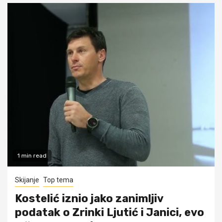
1 min read
Skijanje
Top tema
Kostelić iznio jako zanimljiv
podatak o Zrinki Ljutić i Janici, evo