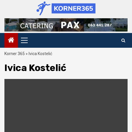
Skip
to
content
Primary
Menu
Korner 365
»
Ivica Kostelić
Ivica Kostelić