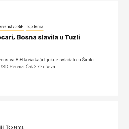
prvenstvo BiH
Top tema
cari, Bosna slavila u Tuzli
venstva BiH košarkaši Igokee svladali su Široki
GSD Pecara. Čak 37 koševa...
iH
Top tema