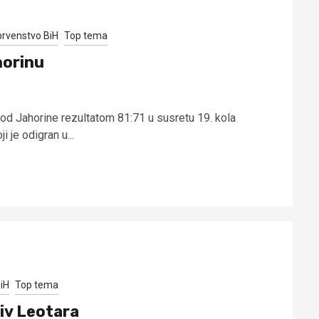
prvenstvo BiH
Top tema
horinu
i od Jahorine rezultatom 81:71 u susretu 19. kola
 je odigran u...
iH
Top tema
tiv Leotara