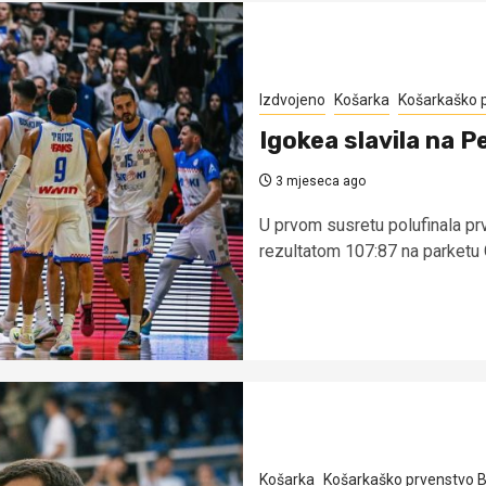
Izdvojeno
Košarka
Košarkaško 
Igokea slavila na Pe
3 mjeseca ago
U prvom susretu polufinala pr
rezultatom 107:87 na parketu 
Košarka
Košarkaško prvenstvo B