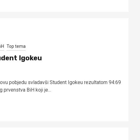
iH
Top tema
udent Igokeu
novu pobjedu svladavši Student Igokeu rezultatom 94:69
 prvenstva BiH koji je...