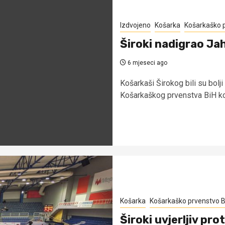
Izdvojeno
Košarka
Košarkaško 
Široki nadigrao Ja
6 mjeseci ago
Košarkaši Širokog bili su bolj
Košarkaškog prvenstva BiH koji
Košarka
Košarkaško prvenstvo B
Široki uvjerljiv pro