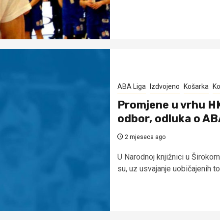
ABA Liga
Izdvojeno
Košarka
Ko
Promjene u vrhu HK
odbor, odluka o ABA
2 mjeseca ago
U Narodnoj knjižnici u Širokom
su, uz usvajanje uobičajenih t