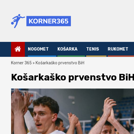
Skip
to
content
NOGOMET
KOŠARKA
TENIS
RUKOMET
Korner 365
»
Košarkaško prvenstvo BiH
Košarkaško prvenstvo Bi