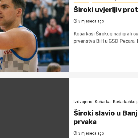
Široki uvjerljiv pro
3 mjeseca ago
Košarkaši Širokog nadigrali s
prvenstva BiH u GSD Pecara.
Izdvojeno
Košarka
Košarkaško 
Široki slavio u Ban
prvaka
3 mjeseca ago