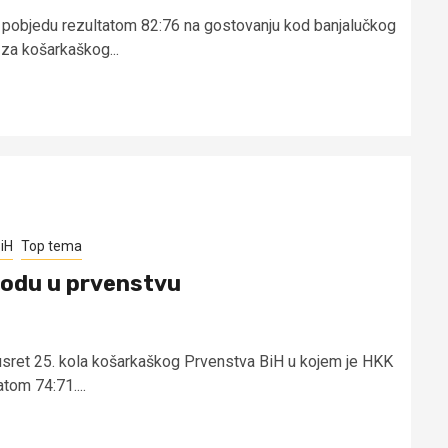
u pobjedu rezultatom 82:76 na gostovanju kod banjalučkog
 za košarkaškog...
iH
Top tema
bodu u prvenstvu
usret 25. kola košarkaškog Prvenstva BiH u kojem je HKK
tom 74:71....