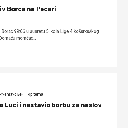
tiv Borca na Pecari
u Borac 99:66 u susretu 5. kola Lige 4 košarkaškog
 Domaću momčad...
prvenstvo BiH
Top tema
ja Luci i nastavio borbu za naslov