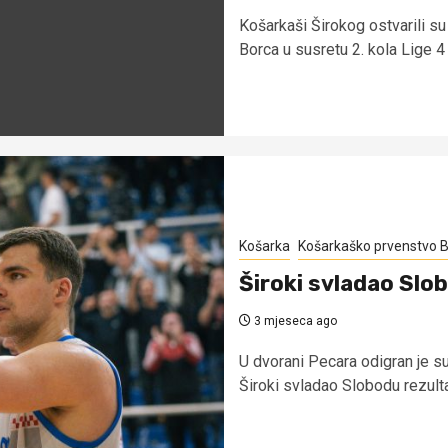
Košarkaši Širokog ostvarili s
Borca u susretu 2. kola Lige 4
Košarka
Košarkaško prvenstvo B
Široki svladao Slo
3 mjeseca ago
U dvorani Pecara odigran je s
Široki svladao Slobodu rezulta