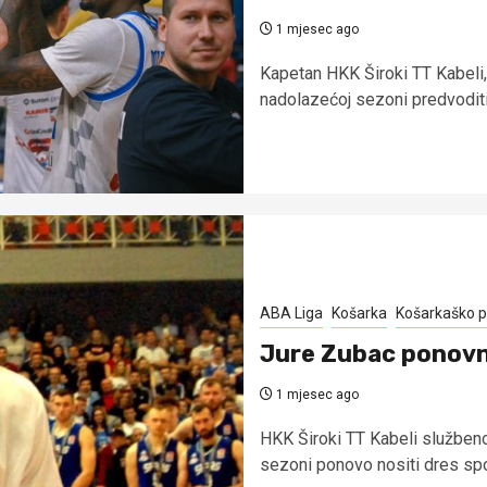
1 mjesec ago
Kapetan HKK Široki TT Kabeli, 
nadolazećoj sezoni predvoditi 
ABA Liga
Košarka
Košarkaško p
Jure Zubac ponovn
1 mjesec ago
HKK Široki TT Kabeli službeno 
sezoni ponovo nositi dres spo