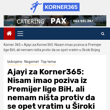
Skip
to
content
Primary
Menu
Korner 365
»
Ajayi za Korner365: Nisam imao poziva iz Premijer
lige BiH, ali nemam ništa protiv da se opet vratim u Široki Brijeg
Izdvojeno
Nogomet
Top tema
Ajayi za Korner365:
Nisam imao poziva iz
Premijer lige BiH, ali
nemam ništa protiv da
se opet vratim u Široki