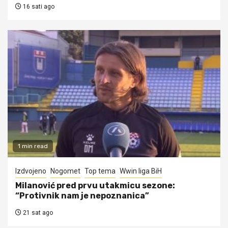
16 sati ago
1 min read
Izdvojeno
Nogomet
Top tema
Wwin liga BiH
Milanović pred prvu utakmicu sezone:
“Protivnik nam je nepoznanica”
21 sat ago