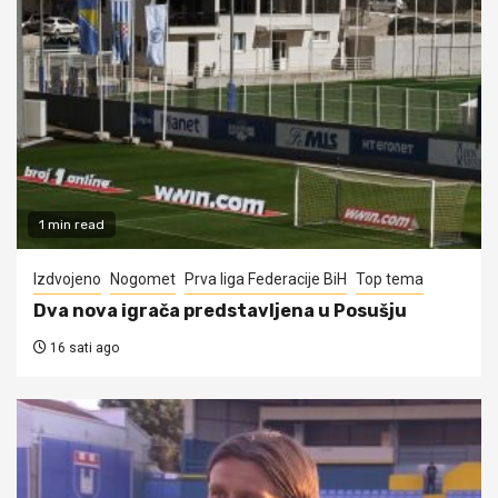
1 min read
Izdvojeno
Nogomet
Prva liga Federacije BiH
Top tema
Dva nova igrača predstavljena u Posušju
16 sati ago