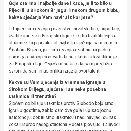
Gdje ste imali najbolje dane i kada, je li to bilo u
Rijeci ili u Širokom Brijegu ili nekom drugom klubu,
kakva sjećanja Vam naviru iz karijere?
U Rijeci sam osvojio prvenstvo, hrvatski kup, superkup,
kvalificirao se u Europsku ligu i bio dio kvalifikacijske
utakmice Ligu prvaka, ali najbolja sjećanja sam imao u
Širokom Brijegu, jer sam osvojio osobnu nagradu i
pomogao svojoj momčadi da se plasira u kvalifikacije
za Europsku ligu. Osjećam se kao da sam poslužio
svrsi i da sam imao priliku izraziti svoj talent.
Kakva su Vam sjećanja iz vremena igranja u
Širokom Brijegu, sjećate li se neke posebne
utakmice ili trenutka?
Sjećam se bila je utakmica protiv Slobode koju smo
igrali u gostima, zabio sam dva gola i upisao jednu
asistenciju, dobili smo utakmicu i naši navijači su nas
čekali ispred našeg stadiona Pecara pjevajući i slaveći.