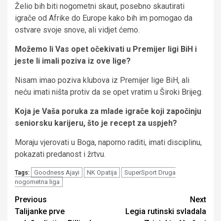
Želio bih biti nogometni skaut, posebno skautirati
igrače od Afrike do Europe kako bih im pomogao da
ostvare svoje snove, ali vidjet ćemo.
Možemo li Vas opet očekivati u Premijer ligi BiH i
jeste li imali poziva iz ove lige?
Nisam imao poziva klubova iz Premijer lige BiH, ali
neću imati ništa protiv da se opet vratim u Široki Brijeg.
Koja je Vaša poruka za mlade igrače koji započinju
seniorsku karijeru, što je recept za uspjeh?
Moraju vjerovati u Boga, naporno raditi, imati disciplinu,
pokazati predanost i žrtvu.
Goodness Ajayi
NK Opatija
SuperSport Druga
Tags:
nogometna liga
Continue
Previous
Next
Talijanke prve
Legia rutinski svladala
Reading