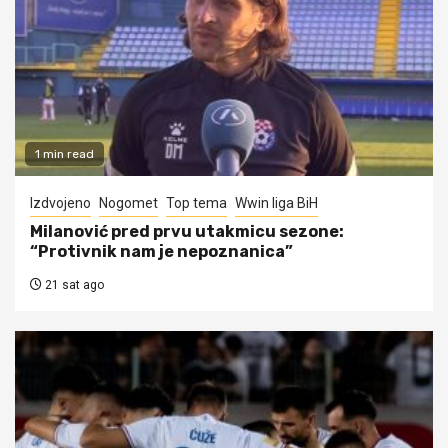
1 min read
Izdvojeno
Nogomet
Top tema
Wwin liga BiH
Milanović pred prvu utakmicu sezone:
“Protivnik nam je nepoznanica”
21 sat ago