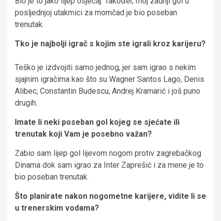
Bio je to jako lijep osjećaj. Također, moj zadnji gol u
posljednjoj utakmici za momčad je bio poseban
trenutak.
Tko je najbolji igrač s kojim ste igrali kroz karijeru?
Teško je izdvojiti samo jednog, jer sam igrao s nekim
sjajnim igračima kao što su Wagner Santos Lago, Denis
Alibec, Constantin Budescu, Andrej Kramarić i još puno
drugih.
Imate li neki poseban gol kojeg se sjećate ili
trenutak koji Vam je posebno važan?
Zabio sam lijep gol lijevom nogom protiv zagrebačkog
Dinama dok sam igrao za Inter Zaprešić i za mene je to
bio poseban trenutak.
Što planirate nakon nogometne karijere, vidite li se
u trenerskim vodama?