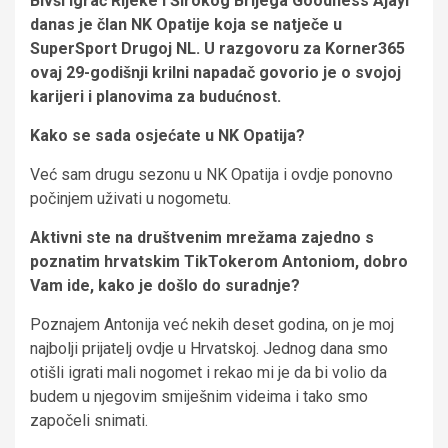
Bivši igrač Rijeke i Širokog Brijega Goodness Ajayi
danas je član NK Opatije koja se natječe u
SuperSport Drugoj NL. U razgovoru za Korner365
ovaj 29-godišnji krilni napadač govorio je o svojoj
karijeri i planovima za budućnost.
Kako se sada osjećate u NK Opatija?
Već sam drugu sezonu u NK Opatija i ovdje ponovno
počinjem uživati ​​u nogometu.
Aktivni ste na društvenim mrežama zajedno s
poznatim hrvatskim TikTokerom Antoniom, dobro
Vam ide, kako je došlo do suradnje?
Poznajem Antonija već nekih deset godina, on je moj
najbolji prijatelj ovdje u Hrvatskoj. Jednog dana smo
otišli igrati mali nogomet i rekao mi je da bi volio da
budem u njegovim smiješnim videima i tako smo
započeli snimati.