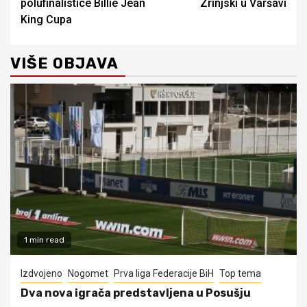
polufinalistice Billie Jean
Zrinjski u Varšavi
King Cupa
VIŠE OBJAVA
1 min read
Izdvojeno
Nogomet
Prva liga Federacije BiH
Top tema
Dva nova igrača predstavljena u Posušju