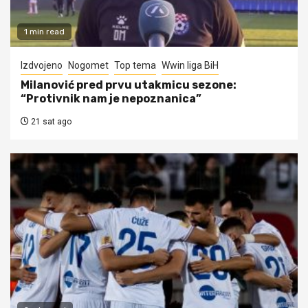
1 min read
Izdvojeno
Nogomet
Top tema
Wwin liga BiH
Milanović pred prvu utakmicu sezone:
“Protivnik nam je nepoznanica”
21 sat ago