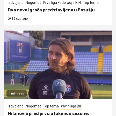
Izdvojeno
Nogomet
Prva liga Federacije BiH
Top tema
Dva nova igrača predstavljena u Posušju
16 sati ago
1 min read
Izdvojeno
Nogomet
Top tema
Wwin liga BiH
Milanović pred prvu utakmicu sezone: