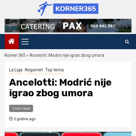
Skip
to
content
Primary
Menu
Korner 365
»
Ancelotti: Modrić nije igrao zbog umora
La Liga
Nogomet
Top tema
Ancelotti: Modrić nije
igrao zbog umora
1 min read
3 godine ago