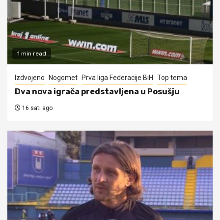
1 min read
Izdvojeno
Nogomet
Prva liga Federacije BiH
Top tema
Dva nova igrača predstavljena u Posušju
16 sati ago