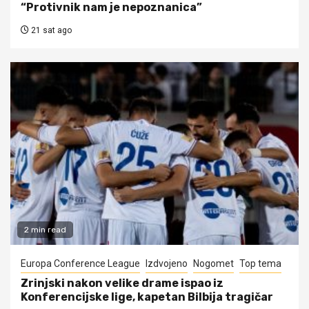
“Protivnik nam je nepoznanica”
21 sat ago
2 min read
Europa Conference League
Izdvojeno
Nogomet
Top tema
Zrinjski nakon velike drame ispao iz
Konferencijske lige, kapetan Bilbija tragičar