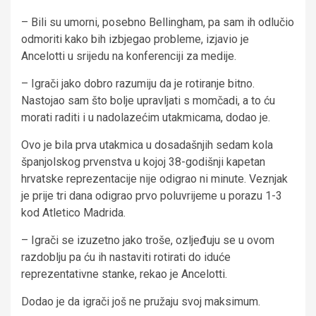
– Bili su umorni, posebno Bellingham, pa sam ih odlučio
odmoriti kako bih izbjegao probleme, izjavio je
Ancelotti u srijedu na konferenciji za medije.
– Igrači jako dobro razumiju da je rotiranje bitno.
Nastojao sam što bolje upravljati s momčadi, a to ću
morati raditi i u nadolazećim utakmicama, dodao je.
Ovo je bila prva utakmica u dosadašnjih sedam kola
španjolskog prvenstva u kojoj 38-godišnji kapetan
hrvatske reprezentacije nije odigrao ni minute. Veznjak
je prije tri dana odigrao prvo poluvrijeme u porazu 1-3
kod Atletico Madrida.
– Igrači se izuzetno jako troše, ozljeđuju se u ovom
razdoblju pa ću ih nastaviti rotirati do iduće
reprezentativne stanke, rekao je Ancelotti.
Dodao je da igrači još ne pružaju svoj maksimum.