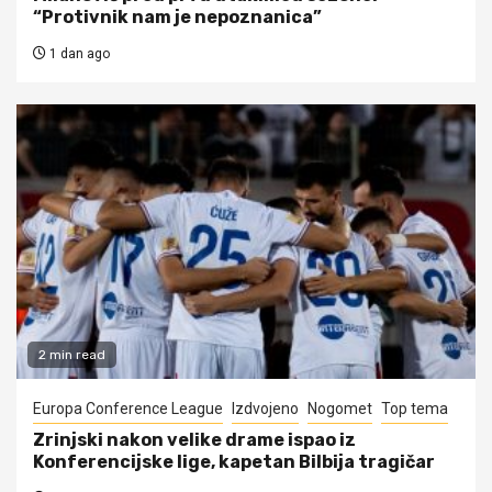
“Protivnik nam je nepoznanica”
1 dan ago
2 min read
Europa Conference League
Izdvojeno
Nogomet
Top tema
Zrinjski nakon velike drame ispao iz
Konferencijske lige, kapetan Bilbija tragičar