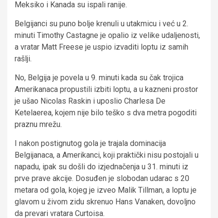
Meksiko i Kanada su ispali ranije.
Belgijanci su puno bolje krenuli u utakmicu i već u 2.
minuti Timothy Castagne je opalio iz velike udaljenosti,
a vratar Matt Freese je uspio izvaditi loptu iz samih
rašlji.
No, Belgija je povela u 9. minuti kada su čak trojica
Amerikanaca propustili izbiti loptu, a u kazneni prostor
je ušao Nicolas Raskin i uposlio Charlesa De
Ketelaerea, kojem nije bilo teško s dva metra pogoditi
praznu mrežu.
I nakon postignutog gola je trajala dominacija
Belgijanaca, a Amerikanci, koji praktički nisu postojali u
napadu, ipak su došli do izjednačenja u 31. minuti iz
prve prave akcije. Dosuđen je slobodan udarac s 20
metara od gola, kojeg je izveo Malik Tillman, a loptu je
glavom u živom zidu skrenuo Hans Vanaken, dovoljno
da prevari vratara Curtoisa.