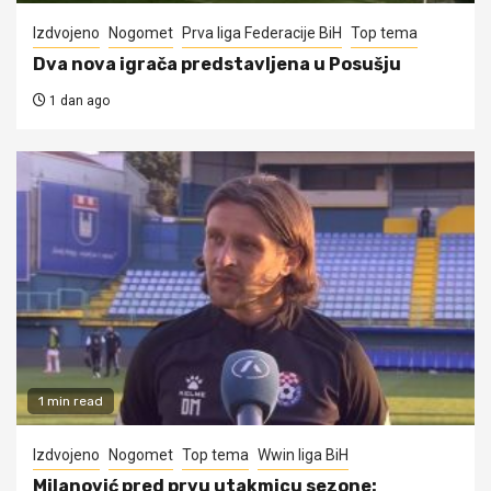
Izdvojeno
Nogomet
Prva liga Federacije BiH
Top tema
Dva nova igrača predstavljena u Posušju
1 dan ago
1 min read
Izdvojeno
Nogomet
Top tema
Wwin liga BiH
Milanović pred prvu utakmicu sezone: