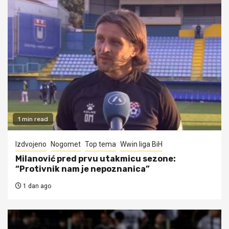
1 min read
Izdvojeno
Nogomet
Top tema
Wwin liga BiH
Milanović pred prvu utakmicu sezone:
“Protivnik nam je nepoznanica”
1 dan ago