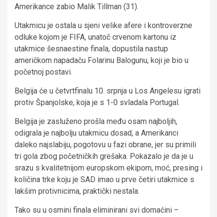
Amerikance zabio Malik Tillman (31).
Utakmicu je ostala u sjeni velike afere i kontroverzne
odluke kojom je FIFA, unatoč crvenom kartonu iz
utakmice šesnaestine finala, dopustila nastup
američkom napadaču Folarinu Balogunu, koji je bio u
početnoj postavi.
Belgija će u četvrtfinalu 10. srpnja u Los Angelesu igrati
protiv Španjolske, koja je s 1-0 svladala Portugal.
Belgija je zasluženo prošla među osam najboljih,
odigrala je najbolju utakmicu dosad, a Amerikanci
daleko najslabiju, pogotovu u fazi obrane, jer su primili
tri gola zbog početničkih grešaka. Pokazalo je da je u
srazu s kvalitetnijom europskom ekipom, moć, presing i
količina trke koju je SAD imao u prve četiri utakmice s
lakšim protivnicima, praktički nestala.
Tako su u osmini finala eliminirani svi domaćini –