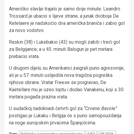
Američko slavlje trajalo je samo dvije minute. Leandro
Trossard je ubacio s lijeve strane, a junak dvoboja De
Ketelaere je nadskočio dva američka braniča i zabio gol
za novo vodstvo.
Raskin (38) i Lukebakio (43) su mogli zabiti i treći gol
za Belgijance, a u 45. minuti Balogun je pet metara
prebacio vrata.
U drugom dijelu su Amerikanci zaigrali puno agresivnije,
ali je u 57. minuti uslijedila nova tragična pogreška
njihove obrane. Vratar Freese se poigravao, De
Kaetellare mu je uzeo loptu i dodao Vanakenu, koji s 30
metara pogađa prazna vrata.
U sudačkoj nadoknadi četvrti gol za “Crvene đavole”
postigao je Lukaku i Belgija će s puno samopouzdanja
na noge europskim prvacima Španjolcima.
Belgijska nogometna reprezentacija
SAD
SP 2026.
Tags: