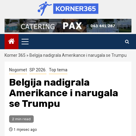
Skip
to
content
Primary
Menu
Korner 365
»
Belgija nadigrala Amerikance i narugala se Trumpu
Nogomet
SP 2026.
Top tema
Belgija nadigrala
Amerikance i narugala
se Trumpu
2 min read
1 mjesec ago