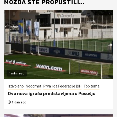
MOŽDA STE PROPUSTILI...
1 min read
Izdvojeno
Nogomet
Prva liga Federacije BiH
Top tema
Dva nova igrača predstavljena u Posušju
1 dan ago