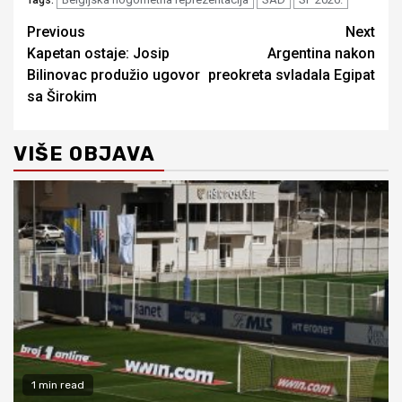
Continue
Previous
Next
Kapetan ostaje: Josip
Argentina nakon
Reading
Bilinovac produžio ugovor
preokreta svladala Egipat
sa Širokim
VIŠE OBJAVA
1 min read