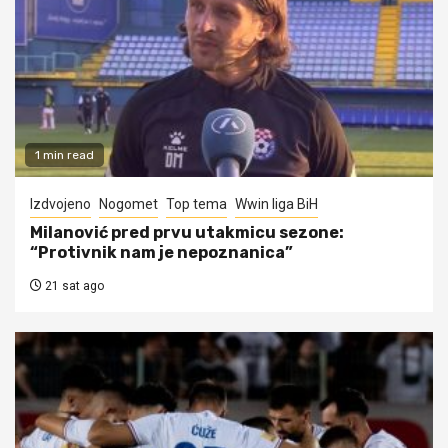
1 min read
Izdvojeno
Nogomet
Top tema
Wwin liga BiH
Milanović pred prvu utakmicu sezone:
“Protivnik nam je nepoznanica”
21 sat ago