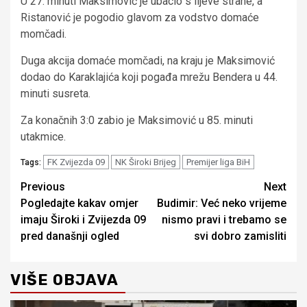
U 27. minuti Maksimović je ubacio s lijeve strane, a
Ristanović je pogodio glavom za vodstvo domaće
momčadi.
Duga akcija domaće momčadi, na kraju je Maksimović
dodao do Karaklajića koji pogađa mrežu Bendera u 44.
minuti susreta.
Za konačnih 3:0 zabio je Maksimović u 85. minuti
utakmice.
FK Zvijezda 09
NK Široki Brijeg
Premijer liga BiH
Tags:
Continue
Previous
Next
Pogledajte kakav omjer
Budimir: Već neko vrijeme
Reading
imaju Široki i Zvijezda 09
nismo pravi i trebamo se
pred današnji ogled
svi dobro zamisliti
VIŠE OBJAVA