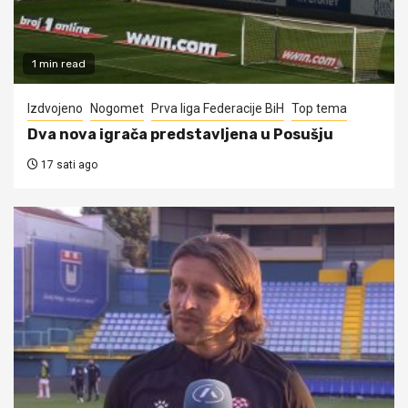
1 min read
Izdvojeno
Nogomet
Prva liga Federacije BiH
Top tema
Dva nova igrača predstavljena u Posušju
17 sati ago