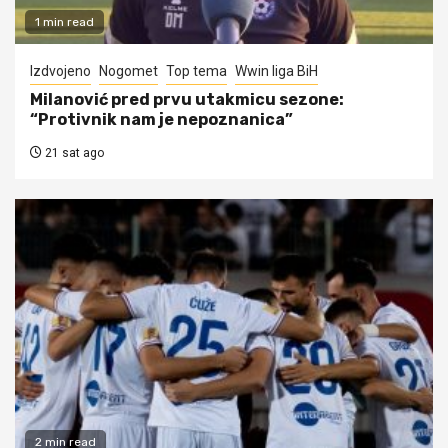
1 min read
Izdvojeno
Nogomet
Top tema
Wwin liga BiH
Milanović pred prvu utakmicu sezone:
“Protivnik nam je nepoznanica”
21 sat ago
2 min read