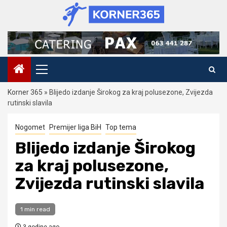
Skip
to
content
Primary
Menu
Korner 365
»
Blijedo izdanje Širokog za kraj polusezone, Zvijezda
rutinski slavila
Nogomet
Premijer liga BiH
Top tema
Blijedo izdanje Širokog
za kraj polusezone,
Zvijezda rutinski slavila
1 min read
3 godine ago