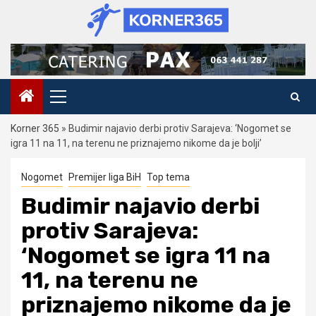
Skip
to
content
Primary
Menu
Korner 365
»
Budimir najavio derbi protiv Sarajeva: ‘Nogomet se
igra 11 na 11, na terenu ne priznajemo nikome da je bolji’
Nogomet
Premijer liga BiH
Top tema
Budimir najavio derbi
protiv Sarajeva:
‘Nogomet se igra 11 na
11, na terenu ne
priznajemo nikome da je