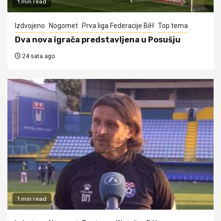
1 min read
Izdvojeno
Nogomet
Prva liga Federacije BiH
Top tema
Dva nova igrača predstavljena u Posušju
24 sata ago
1 min read