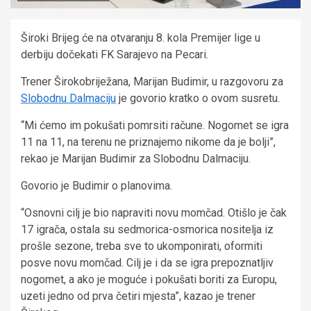
Široki Brijeg će na otvaranju 8. kola Premijer lige u
derbiju dočekati FK Sarajevo na Pecari.
Trener Širokobriježana, Marijan Budimir, u razgovoru za
Slobodnu Dalmaciju
je govorio kratko o ovom susretu.
“Mi ćemo im pokušati pomrsiti račune. Nogomet se igra
11 na 11, na terenu ne priznajemo nikome da je bolji”,
rekao je Marijan Budimir za Slobodnu Dalmaciju.
Govorio je Budimir o planovima.
“Osnovni cilj je bio napraviti novu momčad. Otišlo je čak
17 igrača, ostala su sedmorica-osmorica nositelja iz
prošle sezone, treba sve to ukomponirati, oformiti
posve novu momčad. Cilj je i da se igra prepoznatljiv
nogomet, a ako je moguće i pokušati boriti za Europu,
uzeti jedno od prva četiri mjesta”, kazao je trener