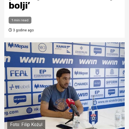
bolji’
1 min read
3 godine ago
Foto: Filip Kožul