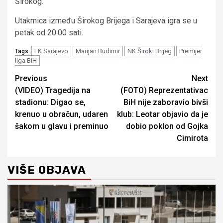
Širokog.
Utakmica između Širokog Brijega i Sarajeva igra se u
petak od 20:00 sati.
FK Sarajevo
Marijan Budimir
NK Široki Brijeg
Premijer
Tags:
liga BiH
Continue
Previous
Next
(VIDEO) Tragedija na
(FOTO) Reprezentativac
Reading
stadionu: Digao se,
BiH nije zaboravio bivši
krenuo u obračun, udaren
klub: Leotar objavio da je
šakom u glavu i preminuo
dobio poklon od Gojka
Cimirota
VIŠE OBJAVA