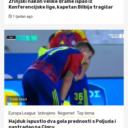
Zrinjski nakon velike drame ispao iz
Konferencijske lige, kapetan Bilbija tragičar
1 tjedan ago
1 min read
Europa League
Izdvojeno
Nogomet
Top tema
Hajduk ispustio dva gola prednosti s Poljuda i
nastradao na Cipru