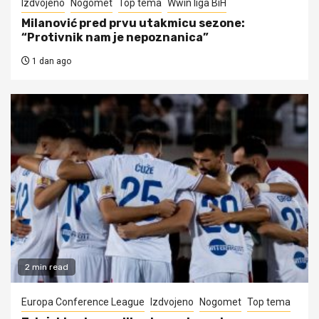
Izdvojeno
Nogomet
Top tema
Wwin liga BiH
Milanović pred prvu utakmicu sezone:
“Protivnik nam je nepoznanica”
1 dan ago
2 min read
Europa Conference League
Izdvojeno
Nogomet
Top tema