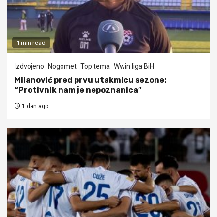
1 min read
Izdvojeno
Nogomet
Top tema
Wwin liga BiH
Milanović pred prvu utakmicu sezone:
“Protivnik nam je nepoznanica”
1 dan ago