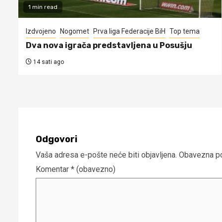
1 min read
Izdvojeno
Nogomet
Prva liga Federacije BiH
Top tema
Dva nova igrača predstavljena u Posušju
14 sati ago
Odgovori
Vaša adresa e-pošte neće biti objavljena.
Obavezna po
Komentar
* (obavezno)