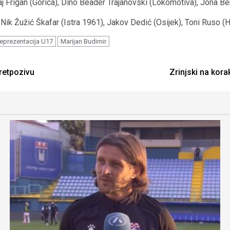
aj Frigan (Gorica), Dino Beader Trajanovski (Lokomotiva), Jona Be
 Nik Žužić Škafar (Istra 1961), Jakov Dedić (Osijek), Toni Ruso (
eprezentacija U17
Marijan Budimir
pretpozivu
Zrinjski na kor