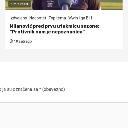
1 min read
Izdvojeno
Nogomet
Top tema
Wwin liga BiH
Milanović pred prvu utakmicu sezone:
“Protivnik nam je nepoznanica”
18 sati ago
lja su označena sa
* (obavezno)