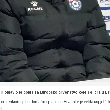
r objavio je popis za Europsko prvenstvo koje se igra u Est
rezentacija, plus domaćin i plasman Hrvatske je veliki uspjeh”, k
ji.