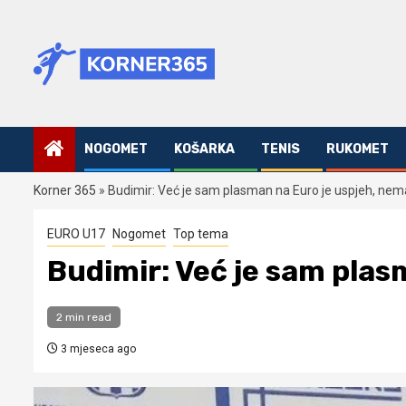
Skip
to
content
NOGOMET
KOŠARKA
TENIS
RUKOMET
Korner 365
»
Budimir: Već je sam plasman na Euro je uspjeh, nem
EURO U17
Nogomet
Top tema
Budimir: Već je sam plas
2 min read
3 mjeseca ago