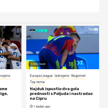
1 min read
dvojeno
Europa League
Izdvojeno
Nogomet
Top tema
rame
Hajduk ispustio dva gola
lige,
prednosti s Poljuda i nastradao
na Cipru
1 tjedan ago