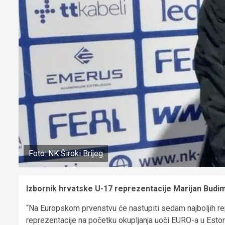
Foto: NK Široki Brijeg
Izbornik hrvatske U-17 reprezentacije Marijan Budimi
“Na Europskom prvenstvu će nastupiti sedam najboljih rep
reprezentacije na početku okupljanja uoči EURO-a u Estoni