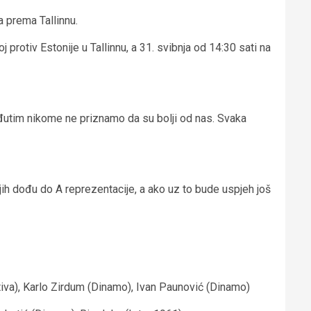
a prema Tallinnu.
j protiv Estonije u Tallinnu, a 31. svibnja od 14:30 sati na
eđutim nikome ne priznamo da su bolji od nas. Svaka
jih dođu do A reprezentacije, a ako uz to bude uspjeh još
otiva), Karlo Zirdum (Dinamo), Ivan Paunović (Dinamo)