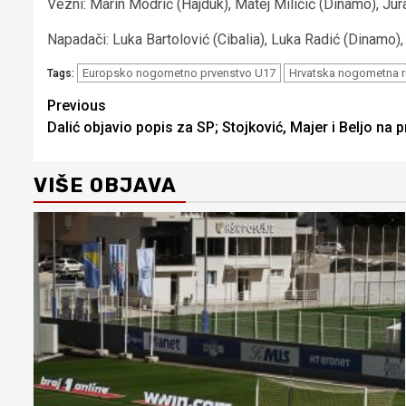
Vezni: Marin Modrić (Hajduk), Matej Miličić (Dinamo), Jur
Napadači: Luka Bartolović (Cibalia), Luka Radić (Dinamo),
Europsko nogometno prvenstvo U17
Hrvatska nogometna r
Tags:
Continue
Previous
Dalić objavio popis za SP; Stojković, Majer i Beljo na 
Reading
VIŠE OBJAVA