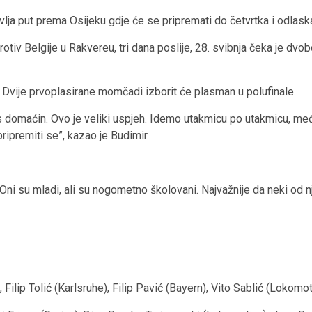
lja put prema Osijeku gdje će se pripremati do četvrtka i odlask
tiv Belgije u Rakvereu, tri dana poslije, 28. svibnja čeka je dvobo
a. Dvije prvoplasirane momčadi izborit će plasman u polufinale.
us domaćin. Ovo je veliki uspjeh. Idemo utakmicu po utakmicu, m
pripremiti se”, kazao je Budimir.
ni su mladi, ali su nogometno školovani. Najvažnije da neki od n
 Filip Tolić (Karlsruhe), Filip Pavić (Bayern), Vito Sablić (Lokom