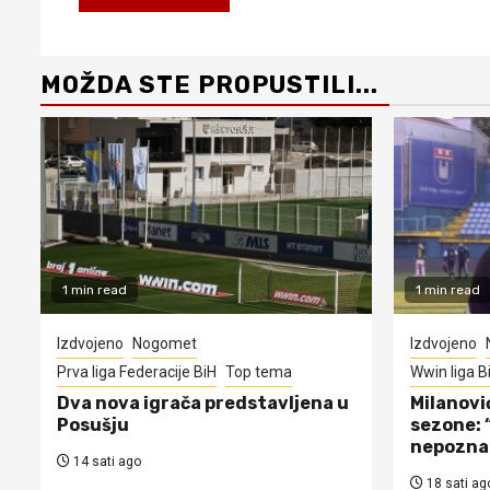
MOŽDA STE PROPUSTILI...
1 min read
1 min read
Izdvojeno
Nogomet
Izdvojeno
Prva liga Federacije BiH
Top tema
Wwin liga B
Dva nova igrača predstavljena u
Milanovi
Posušju
sezone: 
nepozna
14 sati ago
18 sati ag