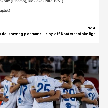
nkotić (Dinamo), Rio Joka (Istra 1961)
Hajduk)
Next
ak do izravnog plasmana u play-off Konferencijske lige