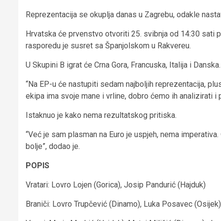
Reprezentacija se okuplja danas u Zagrebu, odakle nastav
Hrvatska će prvenstvo otvoriti 25. svibnja od 14:30 sati pro
rasporedu je susret sa Španjolskom u Rakvereu.
U Skupini B igrat će Crna Gora, Francuska, Italija i Dansk
“Na EP-u će nastupiti sedam najboljih reprezentacija, pl
ekipa ima svoje mane i vrline, dobro ćemo ih analizirati i 
Istaknuo je kako nema rezultatskog pritiska.
“Već je sam plasman na Euro je uspjeh, nema imperativa. O
bolje”, dodao je.
POPIS
Vratari: Lovro Lojen (Gorica), Josip Pandurić (Hajduk)
Braniči: Lovro Trupčević (Dinamo), Luka Posavec (Osijek),