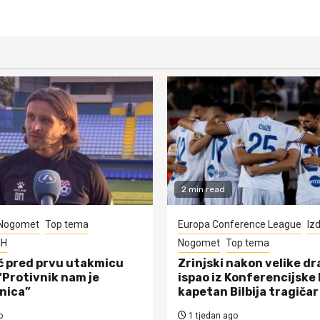
2 min read
Nogomet
Top tema
Europa Conference League
Iz
iH
Nogomet
Top tema
ć pred prvu utakmicu
Zrinjski nakon velike d
“Protivnik nam je
ispao iz Konferencijske 
nica”
kapetan Bilbija tragičar
o
1 tjedan ago