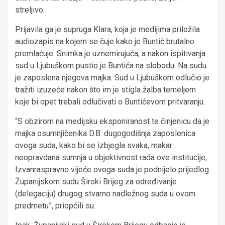
streljivo.
Prijavila ga je supruga Klara, koja je medijima priložila
audiozapis na kojem se čuje kako je Buntić brutalno
premlaćuje. Snimka je uznemirujuća, a nakon ispitivanja
sud u Ljubuškom pustio je Buntića na slobodu. Na sudu
je zaposlena njegova majka. Sud u Ljubuškom odlučio je
tražiti izuzeće nakon što im je stigla žalba temeljem
koje bi opet trebali odlučivati o Buntićevom pritvaranju.
“S obzirom na medijsku eksponiranost te činjenicu da je
majka osumnjičenika D.B. dugogodišnja zaposlenica
ovoga suda, kako bi se izbjegla svaka, makar
neopravdana sumnja u objektivnost rada ove institucije,
Izvanraspravno vijeće ovoga suda je podnijelo prijedlog
Županijskom sudu Široki Brijeg za određivanje
(delegaciju) drugog stvarno nadležnog suda u ovom
predmetu”, priopćili su.