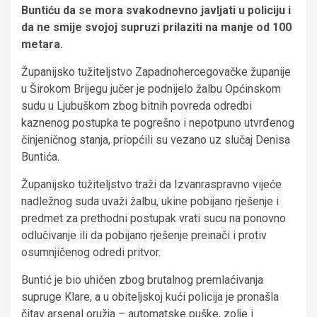
Buntiću da se mora svakodnevno javljati u policiju i
da ne smije svojoj supruzi prilaziti na manje od 100
metara.
Županijsko tužiteljstvo Zapadnohercegovačke županije
u Širokom Brijegu jučer je podnijelo žalbu Općinskom
sudu u Ljubuškom zbog bitnih povreda odredbi
kaznenog postupka te pogrešno i nepotpuno utvrđenog
činjeničnog stanja, priopćili su vezano uz slučaj Denisa
Buntića.
Županijsko tužiteljstvo traži da Izvanraspravno vijeće
nadležnog suda uvaži žalbu, ukine pobijano rješenje i
predmet za prethodni postupak vrati sucu na ponovno
odlučivanje ili da pobijano rješenje preinači i protiv
osumnjičenog odredi pritvor.
Buntić je bio uhićen zbog brutalnog premlaćivanja
supruge Klare, a u obiteljskoj kući policija je pronašla
čitav arsenal oružja – automatske puške, zolje i