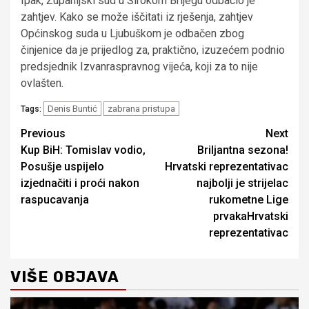
Ipak, Županijski sud u Širokom Brijegu odbacio je
zahtjev. Kako se može iščitati iz rješenja, zahtjev
Općinskog suda u Ljubuškom je odbačen zbog
činjenice da je prijedlog za, praktično, izuzećem podnio
predsjednik Izvanraspravnog vijeća, koji za to nije
ovlašten.
Denis Buntić
zabrana pristupa
Tags:
Continue
Previous
Next
Kup BiH: Tomislav vodio,
Briljantna sezona!
Reading
Posušje uspijelo
Hrvatski reprezentativac
izjednačiti i proći nakon
najbolji je strijelac
raspucavanja
rukometne Lige
prvakaHrvatski
reprezentativac
VIŠE OBJAVA