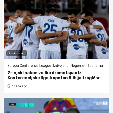
2 min read
Europa Conference League
Izdvojeno
Nogomet
Top tema
Zrinjski nakon velike drame ispao iz
Konferencijske lige, kapetan Bilbija tragičar
7 dana ago