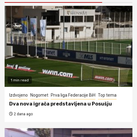
1 min read
Izdvojeno
Nogomet
Prva liga Federacije BiH
Top tema
Dva nova igrača predstavljena u Posušju
2 dana ago