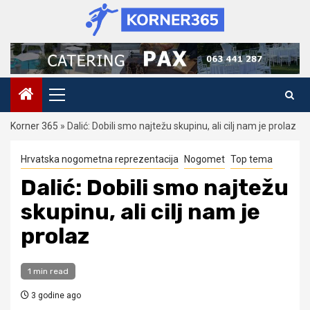
Skip
to
content
Primary
Menu
Korner 365
»
Dalić: Dobili smo najtežu skupinu, ali cilj nam je prolaz
Hrvatska nogometna reprezentacija
Nogomet
Top tema
Dalić: Dobili smo najtežu
skupinu, ali cilj nam je
prolaz
1 min read
3 godine ago