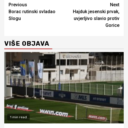
Continue
Previous
Next
Borac rutinski svladao
Hajduk jesenski prvak,
Reading
Slogu
uvjerljivo slavio protiv
Gorice
VIŠE OBJAVA
1 min read