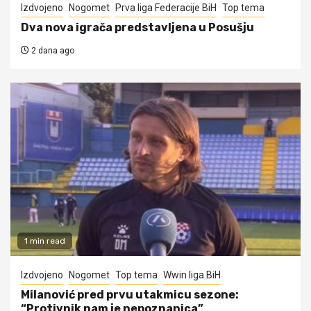
Izdvojeno
Nogomet
Prva liga Federacije BiH
Top tema
Dva nova igrača predstavljena u Posušju
2 dana ago
1 min read
Izdvojeno
Nogomet
Top tema
Wwin liga BiH
Milanović pred prvu utakmicu sezone:
“Protivnik nam je nepoznanica”