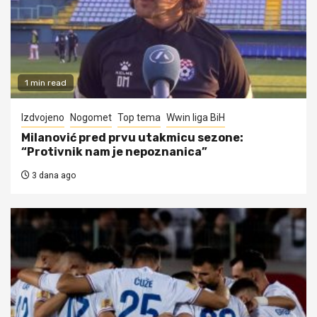
1 min read
Izdvojeno
Nogomet
Top tema
Wwin liga BiH
Milanović pred prvu utakmicu sezone:
“Protivnik nam je nepoznanica”
3 dana ago