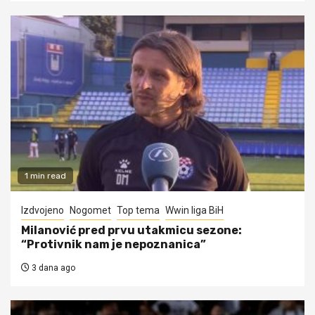
1 min read
Izdvojeno
Nogomet
Top tema
Wwin liga BiH
Milanović pred prvu utakmicu sezone:
“Protivnik nam je nepoznanica”
3 dana ago