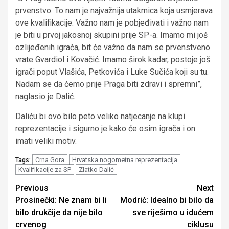
prvenstvo. To nam je najvažnija utakmica koja usmjerava
ove kvalifikacije. Važno nam je pobjeđivati i važno nam
je biti u prvoj jakosnoj skupini prije SP-a. Imamo mi još
ozlijeđenih igrača, bit će važno da nam se prvenstveno
vrate Gvardiol i Kovačić. Imamo širok kadar, postoje još
igrači poput Vlašića, Petkovića i Luke Sučića koji su tu.
Nadam se da ćemo prije Praga biti zdravi i spremni”,
naglasio je Dalić.
Daliću bi ovo bilo peto veliko natjecanje na klupi
reprezentacije i sigurno je kako će osim igrača i on
imati veliki motiv.
Crna Gora
Hrvatska nogometna reprezentacija
Tags:
Kvalifikacije za SP
Zlatko Dalić
Continue
Previous
Next
Prosinečki: Ne znam bi li
Modrić: Idealno bi bilo da
Reading
bilo drukčije da nije bilo
sve riješimo u idućem
crvenog
ciklusu