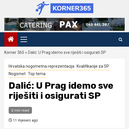
Skip
to
content
Primary
Menu
Korner 365
»
Dalić: U Prag idemo sve riješiti i osigurati SP
Hrvatska nogometna reprezentacija
Kvalifikacije za SP
Nogomet
Top tema
Dalić: U Prag idemo sve
riješiti i osigurati SP
2 min read
11 mjeseci ago