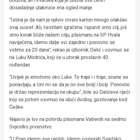
bodova, ali Hrvatska koja je dobila sve četiri
dosadašnje utakmice ima ogled manje.
“Istina je da nam je njihov crveni karton mnogo olakšao
ovaj susret. Ali, čestitam igračima. Ispunili smo cilj, još
smo korak bliže našem cilju, plasmanu na SP. Hvala
navijačima, idemo dalje svi zajedno i ponovno se
vidimo za 20 dana”, rekao je izbornik Dalić i osvrnuo se
na Luku Modrića, koji će u utorak proslaviti 40.
rođendan.
“Uvijek je emotivno oko Luke. To traje i i traje, scene se
ponavljaju, a čini mi se da je on sve bolji i bolji. Ponovno
je držao reprezentaciju na okupu”, bile su Dalićeve riječi
koji se potom osvrnuo na idući dvoboj, gostovanje kod
Češke.
Najavio je lov na potvrdu plasmana Vatrenih na sedmo
Svjestko prvenstvo.
“U Prag idemo sve riješiti. Idemo osigurati Svjetsko