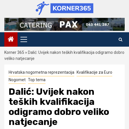
Skip
to
content
Primary
Menu
Korner 365
»
Dalić: Uvijek nakon teških kvalifikacija odigramo dobro
veliko natjecanje
Hrvatska nogometna reprezentacija
Kvalifikacije za Euro
Nogomet
Top tema
Dalić: Uvijek nakon
teških kvalifikacija
odigramo dobro veliko
natjecanje