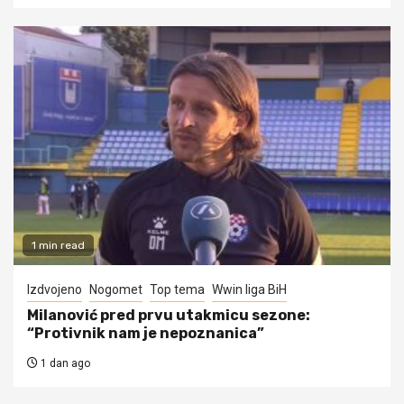
1 min read
Izdvojeno
Nogomet
Top tema
Wwin liga BiH
Milanović pred prvu utakmicu sezone:
“Protivnik nam je nepoznanica”
1 dan ago