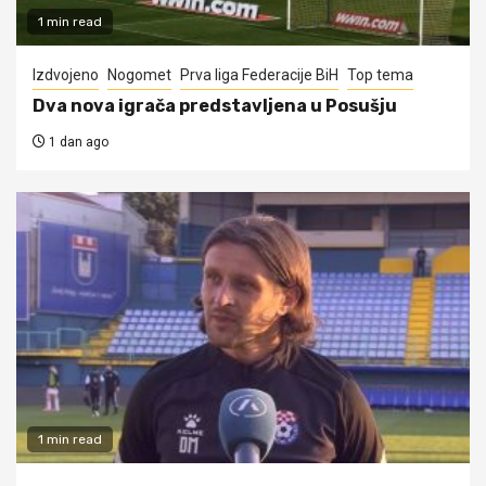
1 min read
Izdvojeno
Nogomet
Prva liga Federacije BiH
Top tema
Dva nova igrača predstavljena u Posušju
1 dan ago
1 min read