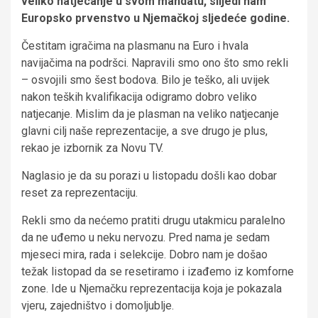
veliko natjecanje u svom mandatu, slijedi nam
Europsko prvenstvo u Njemačkoj sljedeće godine.
Čestitam igračima na plasmanu na Euro i hvala
navijačima na podršci. Napravili smo ono što smo rekli
– osvojili smo šest bodova. Bilo je teško, ali uvijek
nakon teških kvalifikacija odigramo dobro veliko
natjecanje. Mislim da je plasman na veliko natjecanje
glavni cilj naše reprezentacije, a sve drugo je plus,
rekao je izbornik za Novu TV.
Naglasio je da su porazi u listopadu došli kao dobar
reset za reprezentaciju.
Rekli smo da nećemo pratiti drugu utakmicu paralelno
da ne uđemo u neku nervozu. Pred nama je sedam
mjeseci mira, rada i selekcije. Dobro nam je došao
težak listopad da se resetiramo i izađemo iz komforne
zone. Ide u Njemačku reprezentacija koja je pokazala
vjeru, zajedništvo i domoljublje.