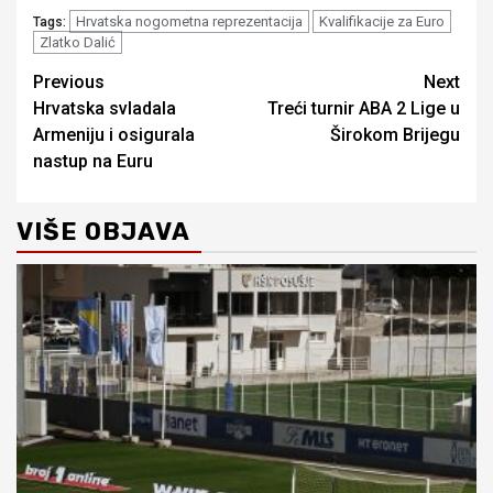
Hrvatska nogometna reprezentacija
Kvalifikacije za Euro
Tags:
Zlatko Dalić
Continue
Previous
Next
Hrvatska svladala
Treći turnir ABA 2 Lige u
Reading
Armeniju i osigurala
Širokom Brijegu
nastup na Euru
VIŠE OBJAVA