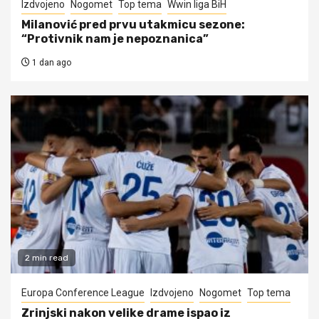
Izdvojeno
Nogomet
Top tema
Wwin liga BiH
Milanović pred prvu utakmicu sezone:
“Protivnik nam je nepoznanica”
1 dan ago
2 min read
Europa Conference League
Izdvojeno
Nogomet
Top tema
Zrinjski nakon velike drame ispao iz