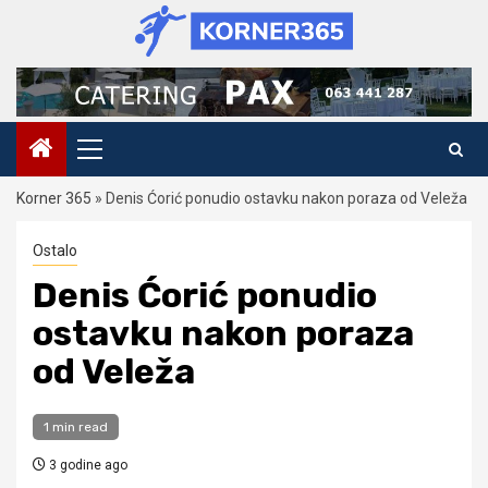
Skip
to
content
Primary
Menu
Korner 365
»
Denis Ćorić ponudio ostavku nakon poraza od Veleža
Ostalo
Denis Ćorić ponudio
ostavku nakon poraza
od Veleža
1 min read
3 godine ago