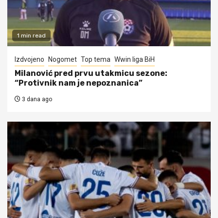
1 min read
Izdvojeno
Nogomet
Top tema
Wwin liga BiH
Milanović pred prvu utakmicu sezone:
“Protivnik nam je nepoznanica”
3 dana ago