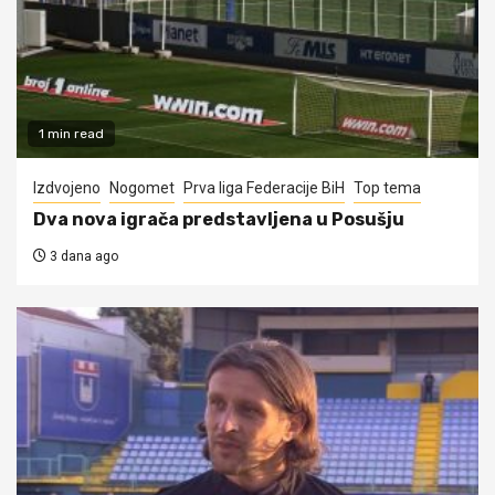
1 min read
Izdvojeno
Nogomet
Prva liga Federacije BiH
Top tema
Dva nova igrača predstavljena u Posušju
3 dana ago