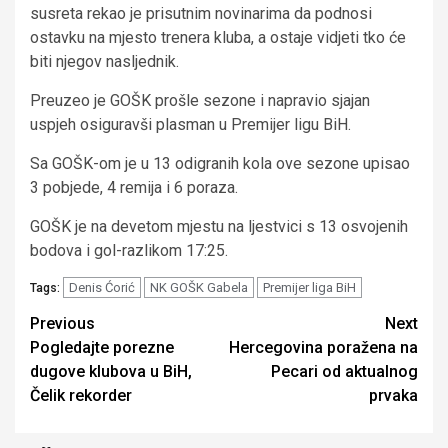
susreta rekao je prisutnim novinarima da podnosi
ostavku na mjesto trenera kluba, a ostaje vidjeti tko će
biti njegov nasljednik.
Preuzeo je GOŠK prošle sezone i napravio sjajan
uspjeh osiguravši plasman u Premijer ligu BiH.
Sa GOŠK-om je u 13 odigranih kola ove sezone upisao
3 pobjede, 4 remija i 6 poraza.
GOŠK je na devetom mjestu na ljestvici s 13 osvojenih
bodova i gol-razlikom 17:25.
Denis Ćorić
NK GOŠK Gabela
Premijer liga BiH
Tags:
Continue
Previous
Next
Pogledajte porezne
Hercegovina poražena na
Reading
dugove klubova u BiH,
Pecari od aktualnog
Čelik rekorder
prvaka