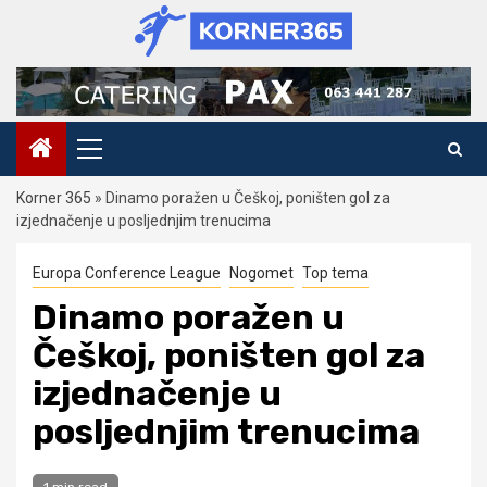
Skip
to
content
Primary
Menu
Korner 365
»
Dinamo poražen u Češkoj, poništen gol za
izjednačenje u posljednjim trenucima
Europa Conference League
Nogomet
Top tema
Dinamo poražen u
Češkoj, poništen gol za
izjednačenje u
posljednjim trenucima
1 min read