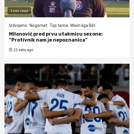
1 min read
Izdvojeno
Nogomet
Top tema
Wwin liga BiH
Milanović pred prvu utakmicu sezone:
“Protivnik nam je nepoznanica”
23 sata ago