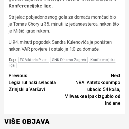
Konferencijske lige.
Strijelac pobjedonosnog gola za domaću momčad bio
je Tomas Chory u 35. minuti iz jedanaesterca, nakon što
je Mišić igrao rukom.
U 94. minuti pogodak Sandra Kulenovića je poništen
nakon VAR provjere i ostalo je 1:0 za domaće.
FC Viktoria Plzen
GNK Dinamo Zagreb
Konferencijska
Tags:
liga
Continue
Previous
Next
Legia rutinski svladala
NBA: Antetokounmpo
Reading
Zrinjski u Varšavi
ubacio 54 koša,
Milwaukee ipak izgubio od
Indiane
VIŠE OBJAVA