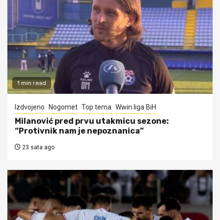
1 min read
Izdvojeno
Nogomet
Top tema
Wwin liga BiH
Milanović pred prvu utakmicu sezone:
“Protivnik nam je nepoznanica”
23 sata ago