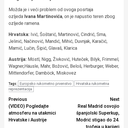
Možda je i veći problem od ovoga posrtaja
ozljeda
Ivana Martinovića
, on je napustio teren zbog
ozljede ramena.
Hrvatska:
Ivić, Šoštarić, Martinović, Cindrić, Srna,
Jelinić, Načinović, Mandić, Mihić, Duvnjak, Karačić,
Mamić, Lučin, Šipić, Glavaš, Klarica
Austrija:
Möstl, Nigg, Živković, Huteček, Bilyk, Frimmel,
Wagner,Häusle, Mahr, Božović, Beloš, Herburger, Weber,
Mittendorfer, Damböck, Miskovez
Europsko rukometno prvenstvo
Hrvatska rukometna
Tags:
reprezentacija
Continue
Previous
Next
(VIDEO) Pogledajte
Real Madrid osvojio
Reading
atmosferu na utakmici
španjolski Superkup,
Hrvatske i Austrije
Modrić stigao do 24.
trofeja u karijeri