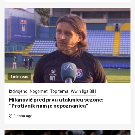
1 min read
Izdvojeno
Nogomet
Top tema
Wwin liga BiH
Milanović pred prvu utakmicu sezone:
“Protivnik nam je nepoznanica”
3 dana ago