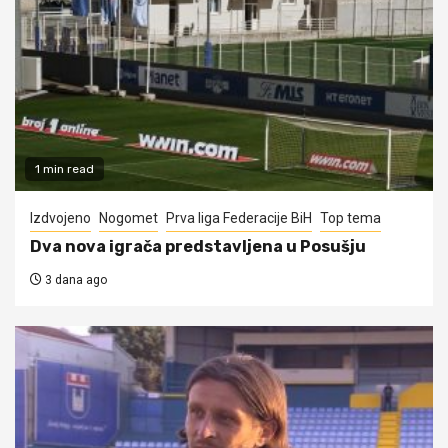
1 min read
Izdvojeno
Nogomet
Prva liga Federacije BiH
Top tema
Dva nova igrača predstavljena u Posušju
3 dana ago