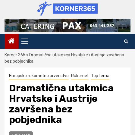
Skip
to
content
Primary
Menu
Korner 365
»
Dramatična utakmica Hrvatske i Austrije završena
bez pobjednika
Europsko rukometno prvenstvo
Rukomet
Top tema
Dramatična utakmica
Hrvatske i Austrije
završena bez
pobjednika
1 min read