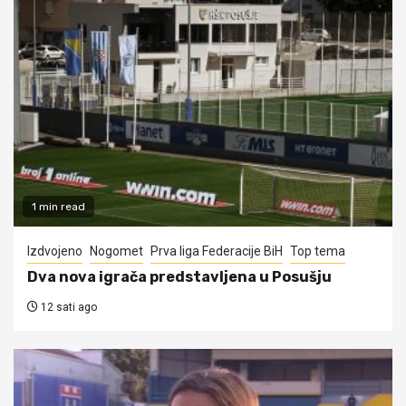
1 min read
Izdvojeno
Nogomet
Prva liga Federacije BiH
Top tema
Dva nova igrača predstavljena u Posušju
12 sati ago