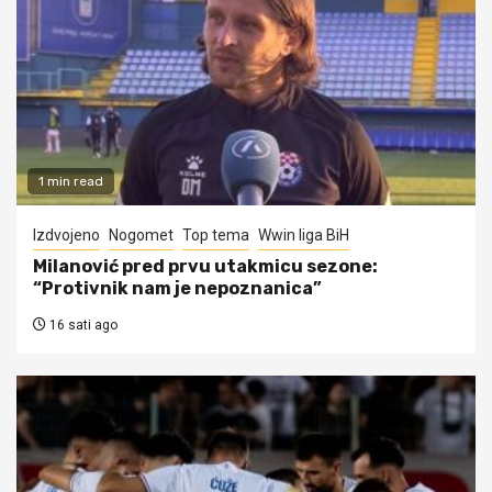
1 min read
Izdvojeno
Nogomet
Top tema
Wwin liga BiH
Milanović pred prvu utakmicu sezone:
“Protivnik nam je nepoznanica”
16 sati ago