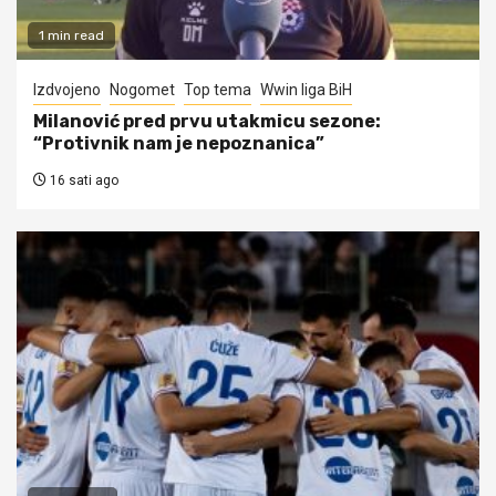
1 min read
Izdvojeno
Nogomet
Top tema
Wwin liga BiH
Milanović pred prvu utakmicu sezone:
“Protivnik nam je nepoznanica”
16 sati ago