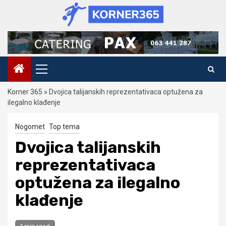
Skip
to
content
Primary
Menu
Korner 365
»
Dvojica talijanskih reprezentativaca optužena za
ilegalno klađenje
Nogomet
Top tema
Dvojica talijanskih
reprezentativaca
optužena za ilegalno
klađenje
1 min read