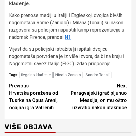
klađenje.
Kako prenose mediji u Italiji i Engleskoj, dvojica bivših
nogometaša Rome (Zaniolo) i Milana (Tonali) su nakon
razgovora sa policijom napustili kamp reprezentacije u
nadomak Firence, prenosi
N1
.
Vijest da su policijski istražitelji ispitali dvojicu
nogometaša potvrđena je iz više izvora, da bi na kraju i
Nogometni savez Italije (FIGC) izdao priopćenje.
Ilegalno klađenje
Nicolo Zaniolo
Sandro Tonali
Tags:
Continue
Previous
Next
Hrvatska poražena od
Paragvajski igrač pljunuo
Reading
Tusrke na Opus Areni,
Messija, on mu oštro
očajna igra Vatrenih
uzvratio nakon utakmice
VIŠE OBJAVA