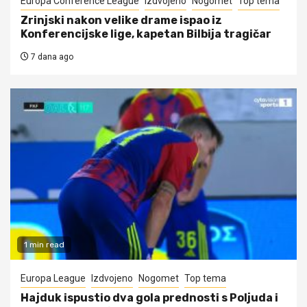
Europa Conference League
Izdvojeno
Nogomet
Top tema
Zrinjski nakon velike drame ispao iz
Konferencijske lige, kapetan Bilbija tragičar
7 dana ago
1 min read
Europa League
Izdvojeno
Nogomet
Top tema
Hajduk ispustio dva gola prednosti s Poljuda i