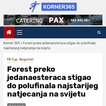
Skip
to
content
Primary
Menu
Korner 365
»
Forest preko jedanaesteraca stigao do polufinala
najstarijeg natjecanja na svijetu
FA Cup
Nogomet
Forest preko
jedanaesteraca stigao
do polufinala najstarijeg
natjecanja na svijetu
1 min read