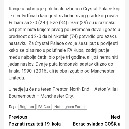
Ranije u subotu je polufinale izborio i Crystal Palace koji
je u četvrtfinalu kao gost svladao svog gradskog rivala
Fulham sa 3-0 (2-0). Eze (34) i Sarr (39) su u razmaku
od pet minuta krajem prvog poluvremena doveli goste u
prednost od 2-0 da bi Nketiah (74) potvrdio prolazak u
nastavku. Za Crystal Palace ovo je šesti put u povijesti
kako se plasirao u polufinale FA Kupa, zadnji put je
među najbolja četiri bio prije tri godine, ali još nema niti
jedan naslov. Dva je puta londonski sastav dtizao do
finala, 1990. i 2016., ali je oba izgubio od Manchester
Uniteda.
U nedjelju će na teren Preston North End – Aston Villa i
Bournemouth – Manchester City.
Brighton
FA Cup
Nottingham Forest
Tags:
Continue
Previous
Next
Poznati rezultati 19. kola
Borac svladao GOŠK u
Reading