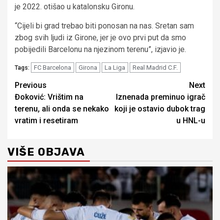
je 2022. otišao u katalonsku Gironu.
“Cijeli bi grad trebao biti ponosan na nas. Sretan sam
zbog svih ljudi iz Girone, jer je ovo prvi put da smo
pobijedili Barcelonu na njezinom terenu”, izjavio je.
FC Barcelona
Girona
La Liga
Real Madrid C.F.
Tags:
Continue
Previous
Next
Đoković: Vrištim na
Iznenada preminuo igrač
Reading
terenu, ali onda se nekako
koji je ostavio dubok trag
vratim i resetiram
u HNL-u
VIŠE OBJAVA