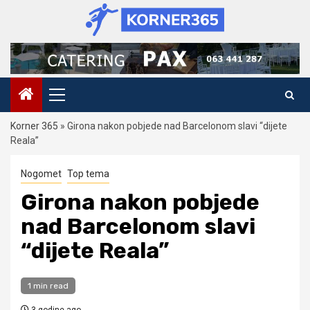
Skip
to
content
Primary
Menu
Korner 365
»
Girona nakon pobjede nad Barcelonom slavi “dijete
Reala”
Nogomet
Top tema
Girona nakon pobjede
nad Barcelonom slavi
“dijete Reala”
1 min read
3 godine ago