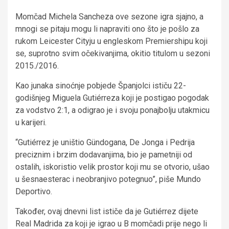
Momčad Michela Sancheza ove sezone igra sjajno, a
mnogi se pitaju mogu li napraviti ono što je pošlo za
rukom Leicester Cityju u engleskom Premiershipu koji
se, suprotno svim očekivanjima, okitio titulom u sezoni
2015./2016.
Kao junaka sinoćnje pobjede Španjolci ističu 22-
godišnjeg Miguela Gutiérreza koji je postigao pogodak
za vodstvo 2:1, a odigrao je i svoju ponajbolju utakmicu
u karijeri.
“Gutiérrez je uništio Gündogana, De Jonga i Pedrija
preciznim i brzim dodavanjima, bio je pametniji od
ostalih, iskoristio velik prostor koji mu se otvorio, ušao
u šesnaesterac i neobranjivo potegnuo”, piše Mundo
Deportivo.
Također, ovaj dnevni list ističe da je Gutiérrez dijete
Real Madrida za koji je igrao u B momčadi prije nego li