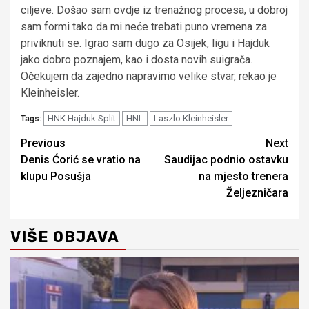
ciljeve. Došao sam ovdje iz trenažnog procesa, u dobroj
sam formi tako da mi neće trebati puno vremena za
priviknuti se. Igrao sam dugo za Osijek, ligu i Hajduk
jako dobro poznajem, kao i dosta novih suigrača.
Očekujem da zajedno napravimo velike stvar, rekao je
Kleinheisler.
HNK Hajduk Split
HNL
Laszlo Kleinheisler
Tags:
Continue
Previous
Next
Denis Ćorić se vratio na
Saudijac podnio ostavku
Reading
klupu Posušja
na mjesto trenera
Željezničara
VIŠE OBJAVA