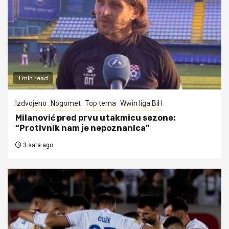
1 min read
Izdvojeno
Nogomet
Top tema
Wwin liga BiH
Milanović pred prvu utakmicu sezone:
“Protivnik nam je nepoznanica”
3 sata ago