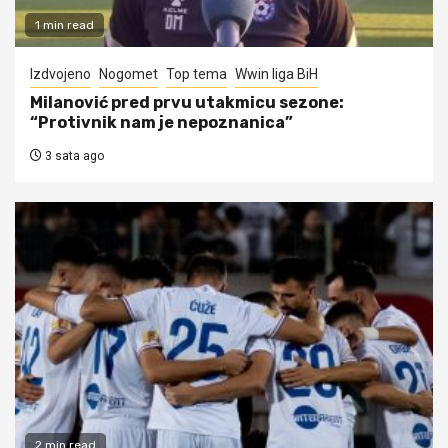
1 min read
Izdvojeno
Nogomet
Top tema
Wwin liga BiH
Milanović pred prvu utakmicu sezone:
“Protivnik nam je nepoznanica”
3 sata ago
2 min read