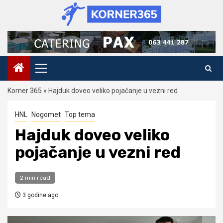
Skip
to
content
Primary
Menu
Korner 365
»
Hajduk doveo veliko pojačanje u vezni red
HNL
Nogomet
Top tema
Hajduk doveo veliko
pojačanje u vezni red
2 min read
3 godine ago