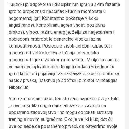
Taktički je odgovoran i discipliniran igrač u svim fazama
igre te prepoznaje nastanak ključnih momenata u
nogometnoj igri. Konstantno pokazuje visoku
angažiranost, kontroliranu agresivnost, pozitivnu
drskost, visoku razinu energije, želju za natjecanjem i
pobjedom, hrabrost te generalno visoku razinu
kompetitivnosti. Posjeduje visok aerobni kapacitet i
mogućnost velike količine trčanja te isto tako
mogućnost igre u visokom intenzitetu. Mišljenja sam da
će nam svojoj kvalitetom donijeti dodanu vrijednost u
igri i da će biti pojačanje za nastavak sezone u borbi za
naslov prvaka, istaknuo je sportski direktor Mindaugas
Nikoličius.
Vrlo sam sretan i uzbuđen što sam napokon ovdje. Bilo
je ovo nekoliko dugih dana, ali sve se završilo na
obostrano zadovoljstvo i ne mogu dočekati sutrašnji
trening s novim suigračima. Ovo je veliki klub, dat ću
sve od sebe da postanemo prvaci, da ostvarimo svoje