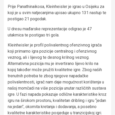
Prije Panathinaikosa, Kleinheisler je igrao u Osijeku za
koji je u svim natjecanjima upisao ukupno 131 nastup te
postigao 21 pogodak.
U dresu mađarske reprezentacije odigrao je 47
utakmica te postigao tri gola.
Kleinheisler je profil polivalentnog ofenzivnog igrača
koji primarno igra pozicije centralnog i ofenzivnog
veznog, ali i lijevog te desnog krilnog veznog.
Alternativna pozicija mu je invertirano lijevo krilo na
kojoj također može pružiti kvalitetne igre. Zbog naših
trenutnih potreba te zbog njegove napadačke
polivalentnosti, igrač nam daje mogućnost korištenja u
našoj momčadi na više pozicija unutar različitih sustava
igre. U fazi napada pokazuje odlične karakteristike kroz
igru na širokom prostoru, kvalitetan dribling i igru “jedan
na jedan”, okomita kretanja i dodavanja, a posebno
kvalitetne karakteristike posjeduje u tranzicijskoj igri.