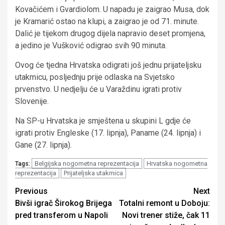
Kovačićem i Gvardiolom. U napadu je zaigrao Musa, dok
je Kramarić ostao na klupi, a zaigrao je od 71. minute.
Dalić je tijekom drugog dijela napravio deset promjena,
a jedino je Vušković odigrao svih 90 minuta.
Ovog će tjedna Hrvatska odigrati još jednu prijateljsku
utakmicu, posljednju prije odlaska na Svjetsko
prvenstvo. U nedjelju će u Varaždinu igrati protiv
Slovenije.
Na SP-u Hrvatska je smještena u skupini L gdje će
igrati protiv Engleske (17. lipnja), Paname (24. lipnja) i
Gane (27. lipnja).
Belgijska nogometna reprezentacija
Hrvatska nogometna
Tags:
reprezentacija
Prijateljska utakmica
Continue
Previous
Next
Bivši igrač Širokog Brijega
Totalni remont u Doboju:
Reading
pred transferom u Napoli
Novi trener stiže, čak 11