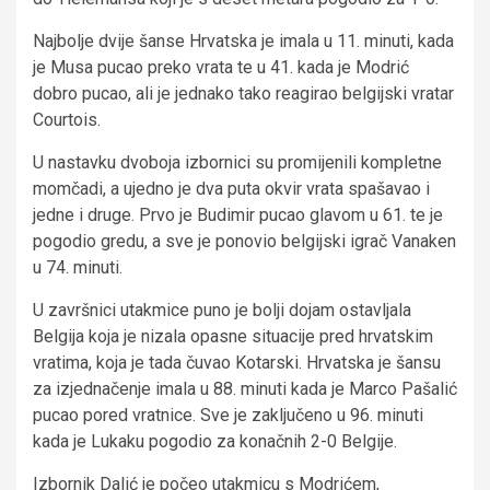
Najbolje dvije šanse Hrvatska je imala u 11. minuti, kada
je Musa pucao preko vrata te u 41. kada je Modrić
dobro pucao, ali je jednako tako reagirao belgijski vratar
Courtois.
U nastavku dvoboja izbornici su promijenili kompletne
momčadi, a ujedno je dva puta okvir vrata spašavao i
jedne i druge. Prvo je Budimir pucao glavom u 61. te je
pogodio gredu, a sve je ponovio belgijski igrač Vanaken
u 74. minuti.
U završnici utakmice puno je bolji dojam ostavljala
Belgija koja je nizala opasne situacije pred hrvatskim
vratima, koja je tada čuvao Kotarski. Hrvatska je šansu
za izjednačenje imala u 88. minuti kada je Marco Pašalić
pucao pored vratnice. Sve je zaključeno u 96. minuti
kada je Lukaku pogodio za konačnih 2-0 Belgije.
Izbornik Dalić je počeo utakmicu s Modrićem,