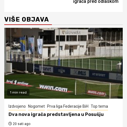
igrača pred odlaskom
VIŠE OBJAVA
1 min read
Izdvojeno
Nogomet
Prva liga Federacije BiH
Top tema
Dva nova igrača predstavljena u Posušju
20 sati ago