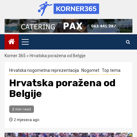
Skip
to
content
Primary
Menu
Korner 365
»
Hrvatska poražena od Belgije
Hrvatska nogometna reprezentacija
Nogomet
Top tema
Hrvatska poražena od
Belgije
2 min read
2 mjeseca ago