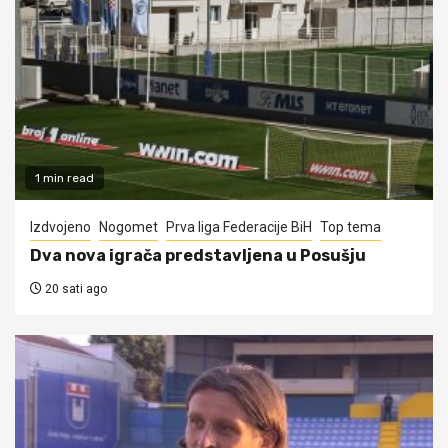
1 min read
Izdvojeno
Nogomet
Prva liga Federacije BiH
Top tema
Dva nova igrača predstavljena u Posušju
20 sati ago