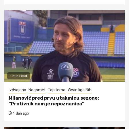
1 min read
Izdvojeno
Nogomet
Top tema
Wwin liga BiH
Milanović pred prvu utakmicu sezone:
“Protivnik nam je nepoznanica”
1 dan ago