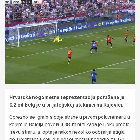
Hrvatska nogometna reprezentacija poražena je
0:2 od Belgije u prijateljskoj utakmici na Rujevici.
Oprezno se igralo s obje strane u prvom poluvremenu u
kojem je Belgija povela u 38. minuti kada je Doku probio
lijevu stranu, a lopta je nakon nekoliko odbijanja stigla
do Tielemansa koji je s deset metara pogodio za 1-0.