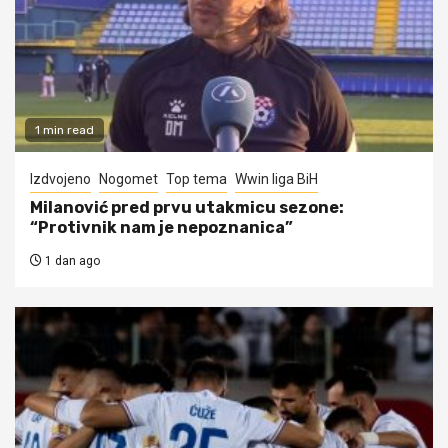
1 min read
Izdvojeno
Nogomet
Top tema
Wwin liga BiH
Milanović pred prvu utakmicu sezone:
“Protivnik nam je nepoznanica”
1 dan ago