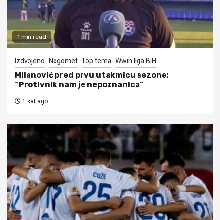
1 min read
Izdvojeno
Nogomet
Top tema
Wwin liga BiH
Milanović pred prvu utakmicu sezone:
“Protivnik nam je nepoznanica”
1 sat ago