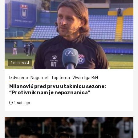
1 min read
Izdvojeno
Nogomet
Top tema
Wwin liga BiH
Milanović pred prvu utakmicu sezone:
“Protivnik nam je nepoznanica”
1 sat ago