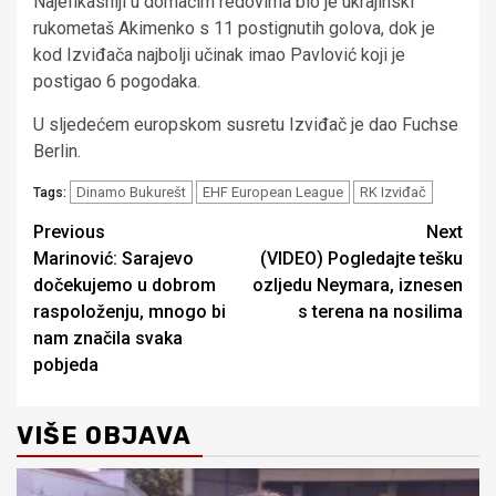
Najefikasniji u domaćim redovima bio je ukrajinski
rukometaš Akimenko s 11 postignutih golova, dok je
kod Izviđača najbolji učinak imao Pavlović koji je
postigao 6 pogodaka.
U sljedećem europskom susretu Izviđač je dao Fuchse
Berlin.
Dinamo Bukurešt
EHF European League
RK Izviđač
Tags:
Continue
Previous
Next
Marinović: Sarajevo
(VIDEO) Pogledajte tešku
Reading
dočekujemo u dobrom
ozljedu Neymara, iznesen
raspoloženju, mnogo bi
s terena na nosilima
nam značila svaka
pobjeda
VIŠE OBJAVA