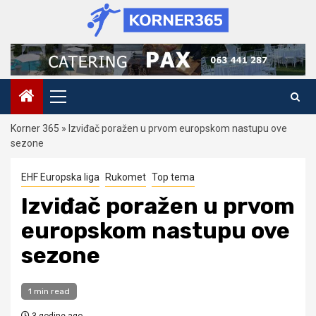
Skip
to
content
Primary
Menu
Korner 365
»
Izviđač poražen u prvom europskom nastupu ove
sezone
EHF Europska liga
Rukomet
Top tema
Izviđač poražen u prvom
europskom nastupu ove
sezone
1 min read
3 godine ago