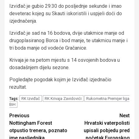
Izviđač je gubio 29:30 do posljednje sekunde i imao
deveterac kojeg su Skauti iskoristili i uspjeli doći do
izjednačenja.
Izviđač je sad na 16 bodova, dvije utakmice manje od
drugoplasiranog Borca i bod manje, te utakmicu manje i
tri boda manje od vodeće Gračanice.
Krivaja je na petom mjestu s 14 osvojenih bodova u
dosadašnjem dijelu sezone.
Pogledajte pogodak kojim je Izviđač izjednačio
rezultat.
RK Izviđač
RK Krivaja Zavidovići
Rukometna Premijer liga
Tags:
BiH
Continue
Previous
Next
Nottingham Forest
Hrvatski vaterpolisti
Reading
otpustio trenera, poznato
upisali pobjedu pred
ime nasljednika
početak Europskog