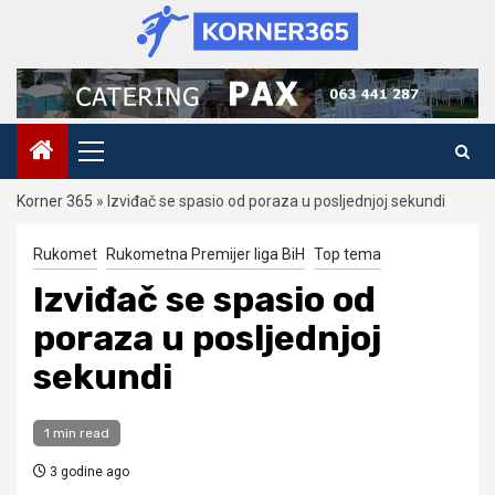
Skip
to
content
Primary
Menu
Korner 365
»
Izviđač se spasio od poraza u posljednjoj sekundi
Rukomet
Rukometna Premijer liga BiH
Top tema
Izviđač se spasio od
poraza u posljednjoj
sekundi
1 min read
3 godine ago