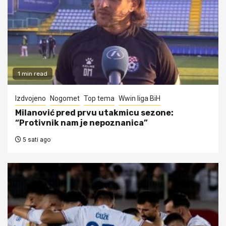
1 min read
Izdvojeno
Nogomet
Top tema
Wwin liga BiH
Milanović pred prvu utakmicu sezone:
“Protivnik nam je nepoznanica”
5 sati ago