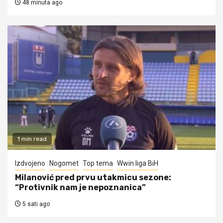
48 minuta ago
1 min read
Izdvojeno
Nogomet
Top tema
Wwin liga BiH
Milanović pred prvu utakmicu sezone:
“Protivnik nam je nepoznanica”
5 sati ago