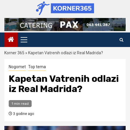
Skip
to
content
Primary
Menu
Korner 365
»
Kapetan Vatrenih odlazi iz Real Madrida?
Nogomet
Top tema
Kapetan Vatrenih odlazi
iz Real Madrida?
1 min read
3 godine ago