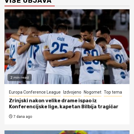
VIŠE OBJAVA
2 min read
Europa Conference League
Izdvojeno
Nogomet
Top tema
Zrinjski nakon velike drame ispao iz
Konferencijske lige, kapetan Bilbija tragičar
7 dana ago