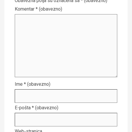
Obavezna polja su označena sa
* (obavezno)
Komentar
* (obavezno)
Ime
* (obavezno)
E-pošta
* (obavezno)
Web-stranica