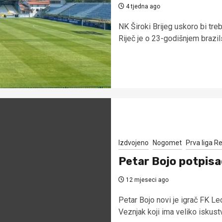
4 tjedna ago
NK Široki Brijeg uskoro bi tr
Riječ je o 23-godišnjem brazi
Izdvojeno
Nogomet
Prva liga R
Petar Bojo potpisa
12 mjeseci ago
Petar Bojo novi je igrač FK Le
Veznjak koji ima veliko iskustvo