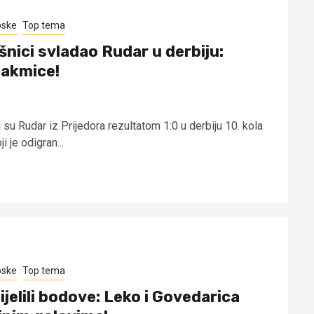
pske
Top tema
šnici svladao Rudar u derbiju:
takmice!
su Rudar iz Prijedora rezultatom 1:0 u derbiju 10. kola
 je odigran...
pske
Top tema
ijelili bodove: Leko i Govedarica