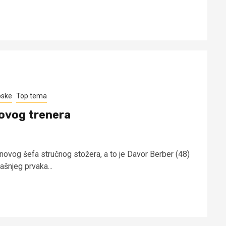
pske
Top tema
ovog trenera
novog šefa stručnog stožera, a to je Davor Berber (48)
ašnjeg prvaka...