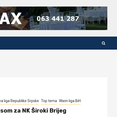
va liga Republike Srpske
Top tema
Wwin liga BiH
isom za NK Široki Brijeg