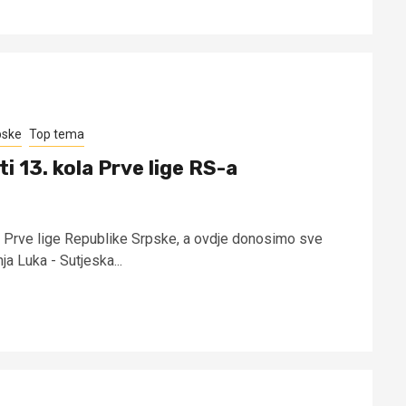
pske
Top tema
ti 13. kola Prve lige RS-a
a Prve lige Republike Srpske, a ovdje donosimo sve
a Luka - Sutjeska...