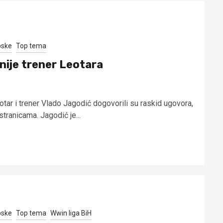
pske
Top tema
nije trener Leotara
otar i trener Vlado Jagodić dogovorili su raskid ugovora,
stranicama. Jagodić je...
pske
Top tema
Wwin liga BiH