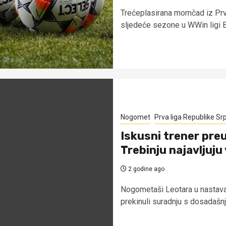
Trećeplasirana momčad iz Prve
sljedeće sezone u WWin ligi BiH
Nogomet
Prva liga Republike Sr
Iskusni trener pre
Trebinju najavljuju 
2 godine ago
Nogometaši Leotara u nastavak
prekinuli suradnju s dosadašn