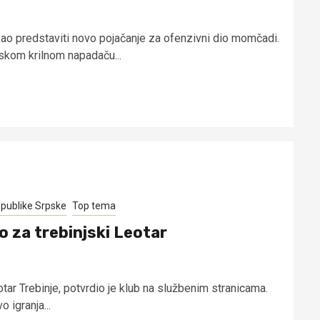
ebao predstaviti novo pojačanje za ofenzivni dio momčadi.
lskom krilnom napadaču...
epublike Srpske
Top tema
o za trebinjski Leotar
otar Trebinje, potvrdio je klub na službenim stranicama.
 igranja...