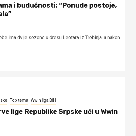
gama i budućnosti: “Ponude postoje,
ala”
e ima dvije sezone u dresu Leotara iz Trebinja, a nakon
pske
Top tema
Wwin liga BiH
rve lige Republike Srpske ući u Wwin