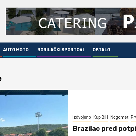
AUTO MOTO
BORILAČKI SPORTOVI
OSTALO
e
Izdvojeno
Kup BiH
Nogomet
Pr
Brazilac pred potp