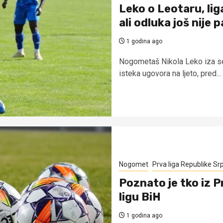
Leko o Leotaru, li
ali odluka još nije p
1 godina ago
Nogometaš Nikola Leko iza seb
isteka ugovora na ljeto, pred...
Nogomet
Prva liga Republike Sr
Poznato je tko iz P
ligu BiH
1 godina ago