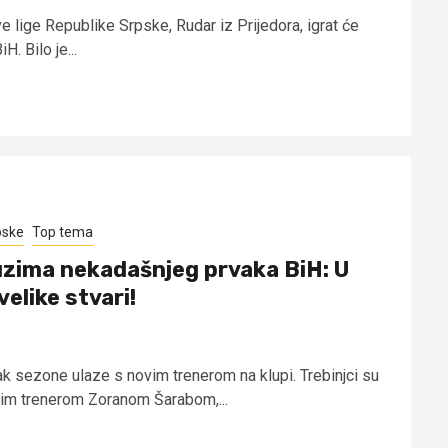
 lige Republike Srpske, Rudar iz Prijedora, igrat će
. Bilo je...
pske
Top tema
uzima nekadašnjeg prvaka BiH: U
velike stvari!
 sezone ulaze s novim trenerom na klupi. Trebinjci su
jim trenerom Zoranom Šarabom,...