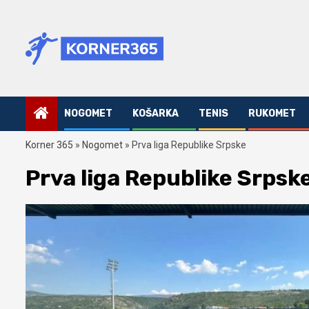
Skip
to
content
NOGOMET
KOŠARKA
TENIS
RUKOMET
Korner 365
»
Nogomet
»
Prva liga Republike Srpske
Prva liga Republike Srpsk