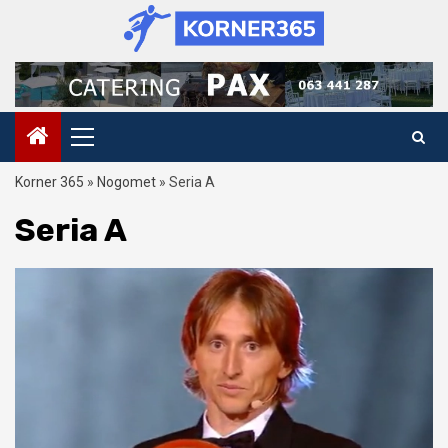
Skip
to
content
Primary
Menu
Korner 365
»
Nogomet
»
Seria A
Seria A