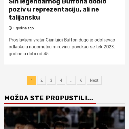
Sin legendarnog Buffona dobio
poziv u reprezentaciju, ali ne
talijansku
1 godina ago
Proslavljeni vratar Gianluigi Buffon dugo je odolijevao
odlasku u nogometnu mirovinu, povukao se tek 2023.
godine u dobi od 45...
Brojevi
1
2
3
4
…
6
Next
stranica
MOŽDA STE PROPUSTILI...
objava