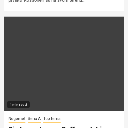
prvaka. Rossoneri su na svom terenu...
1 min read
Nogomet
Seria A
Top tema