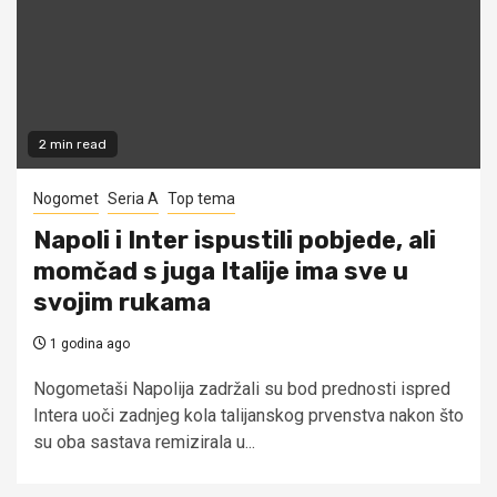
2 min read
Nogomet
Seria A
Top tema
Napoli i Inter ispustili pobjede, ali
momčad s juga Italije ima sve u
svojim rukama
1 godina ago
Nogometaši Napolija zadržali su bod prednosti ispred
Intera uoči zadnjeg kola talijanskog prvenstva nakon što
su oba sastava remizirala u...