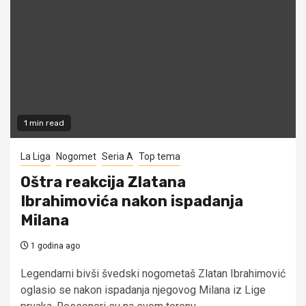
1 min read
La Liga
Nogomet
Seria A
Top tema
Oštra reakcija Zlatana
Ibrahimovića nakon ispadanja
Milana
1 godina ago
Legendarni bivši švedski nogometaš Zlatan Ibrahimović
oglasio se nakon ispadanja njegovog Milana iz Lige