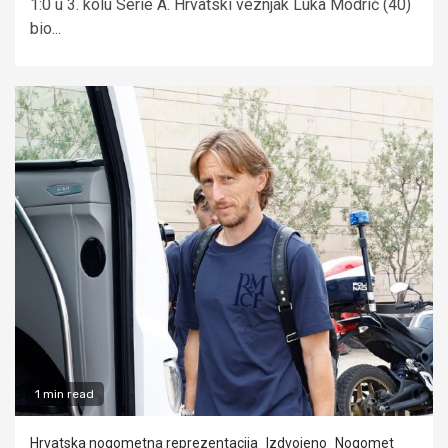
1:0 u 3. kolu Serie A. Hrvatski veznjak Luka Modrić (40)
bio...
1 min read
Hrvatska nogometna reprezentacija
Izdvojeno
Nogomet