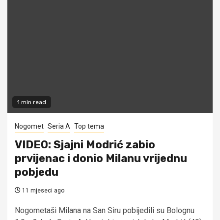
1 min read
Nogomet
Seria A
Top tema
VIDEO: Sjajni Modrić zabio
prvijenac i donio Milanu vrijednu
pobjedu
11 mjeseci ago
Nogometaši Milana na San Siru pobijedili su Bolognu