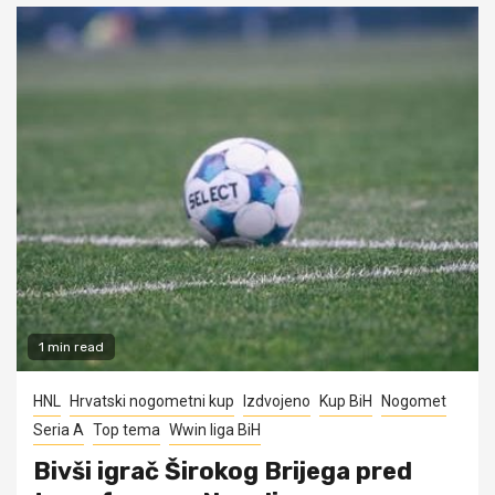
1 min read
HNL
Hrvatski nogometni kup
Izdvojeno
Kup BiH
Nogomet
Seria A
Top tema
Wwin liga BiH
Bivši igrač Širokog Brijega pred