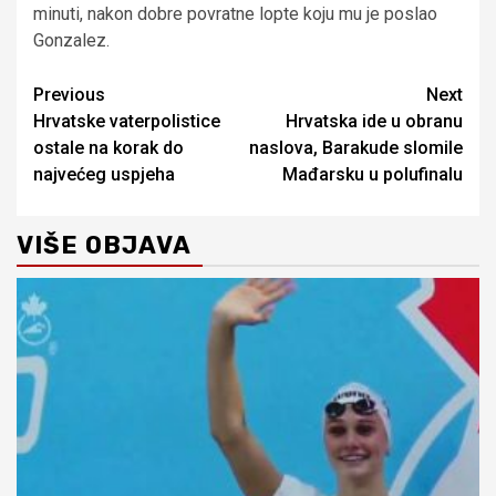
minuti, nakon dobre povratne lopte koju mu je poslao
Gonzalez.
Continue
Previous
Next
Hrvatske vaterpolistice
Hrvatska ide u obranu
Reading
ostale na korak do
naslova, Barakude slomile
najvećeg uspjeha
Mađarsku u polufinalu
VIŠE OBJAVA