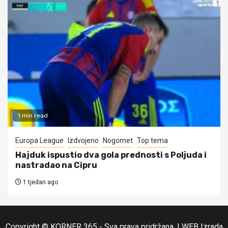
1 min read
Europa League
Izdvojeno
Nogomet
Top tema
Hajduk ispustio dva gola prednosti s Poljuda i
nastradao na Cipru
1 tjedan ago
Copyright © KORNER 365 - Sva prava pridržana.
|
WEB Izrada