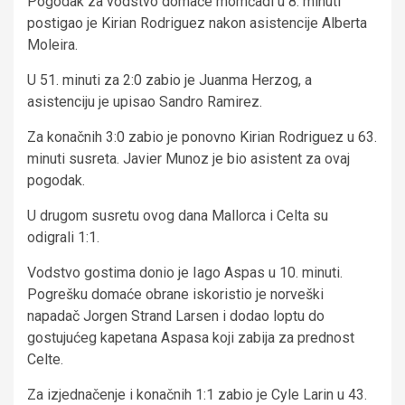
Pogodak za vodstvo domaće momčadi u 8. minuti
postigao je Kirian Rodriguez nakon asistencije Alberta
Moleira.
U 51. minuti za 2:0 zabio je Juanma Herzog, a
asistenciju je upisao Sandro Ramirez.
Za konačnih 3:0 zabio je ponovno Kirian Rodriguez u 63.
minuti susreta. Javier Munoz je bio asistent za ovaj
pogodak.
U drugom susretu ovog dana Mallorca i Celta su
odigrali 1:1.
Vodstvo gostima donio je Iago Aspas u 10. minuti.
Pogrešku domaće obrane iskoristio je norveški
napadač Jorgen Strand Larsen i dodao loptu do
gostujućeg kapetana Aspasa koji zabija za prednost
Celte.
Za izjednačenje i konačnih 1:1 zabio je Cyle Larin u 43.