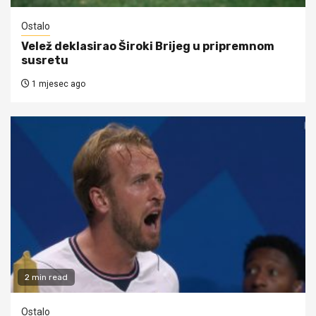
Ostalo
Velež deklasirao Široki Brijeg u pripremnom
susretu
1 mjesec ago
2 min read
Ostalo