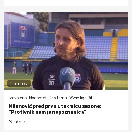
1 min read
Izdvojeno
Nogomet
Top tema
Wwin liga BiH
Milanović pred prvu utakmicu sezone:
“Protivnik nam je nepoznanica”
1 dan ago