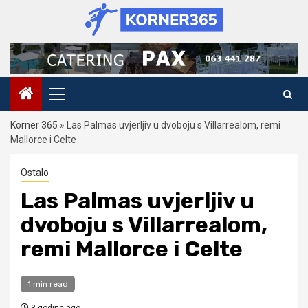
Skip
to
content
Primary
Menu
Korner 365
»
Las Palmas uvjerljiv u dvoboju s Villarrealom, remi
Mallorce i Celte
Ostalo
Las Palmas uvjerljiv u
dvoboju s Villarrealom,
remi Mallorce i Celte
1 min read
3 godine ago