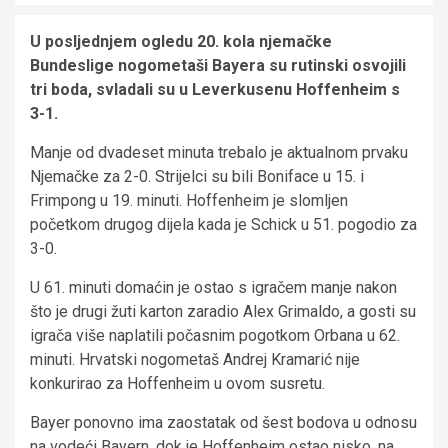
U posljednjem ogledu 20. kola njemačke
Bundeslige nogometaši Bayera su rutinski osvojili
tri boda, svladali su u Leverkusenu Hoffenheim s
3-1.
Manje od dvadeset minuta trebalo je aktualnom prvaku
Njemačke za 2-0. Strijelci su bili Boniface u 15. i
Frimpong u 19. minuti. Hoffenheim je slomljen
početkom drugog dijela kada je Schick u 51. pogodio za
3-0.
U 61. minuti domaćin je ostao s igračem manje nakon
što je drugi žuti karton zaradio Alex Grimaldo, a gosti su
igrača više naplatili počasnim pogotkom Orbana u 62.
minuti. Hrvatski nogometaš Andrej Kramarić nije
konkurirao za Hoffenheim u ovom susretu.
Bayer ponovno ima zaostatak od šest bodova u odnosu
na vodeći Bayern, dok je Hoffenheim ostao nisko, na