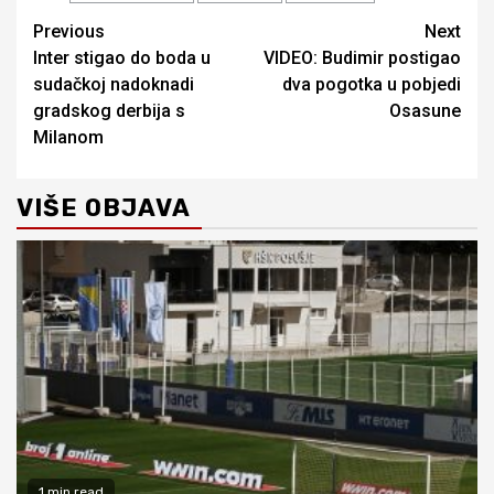
Continue
Previous
Next
Inter stigao do boda u
VIDEO: Budimir postigao
Reading
sudačkoj nadoknadi
dva pogotka u pobjedi
gradskog derbija s
Osasune
Milanom
VIŠE OBJAVA
1 min read