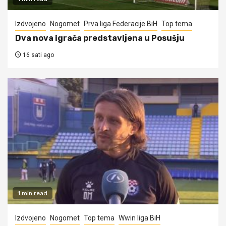
Izdvojeno
Nogomet
Prva liga Federacije BiH
Top tema
Dva nova igrača predstavljena u Posušju
16 sati ago
1 min read
Izdvojeno
Nogomet
Top tema
Wwin liga BiH