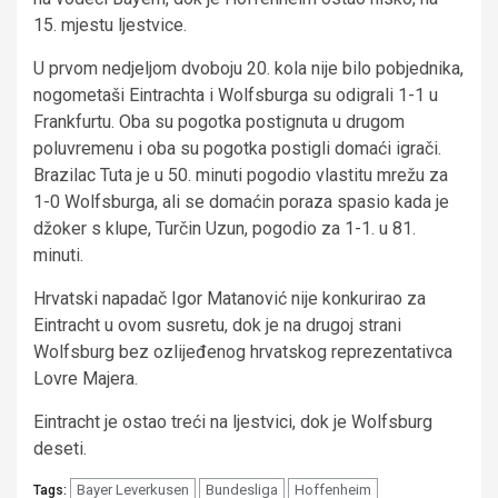
15. mjestu ljestvice.
U prvom nedjeljom dvoboju 20. kola nije bilo pobjednika,
nogometaši Eintrachta i Wolfsburga su odigrali 1-1 u
Frankfurtu. Oba su pogotka postignuta u drugom
poluvremenu i oba su pogotka postigli domaći igrači.
Brazilac Tuta je u 50. minuti pogodio vlastitu mrežu za
1-0 Wolfsburga, ali se domaćin poraza spasio kada je
džoker s klupe, Turčin Uzun, pogodio za 1-1. u 81.
minuti.
Hrvatski napadač Igor Matanović nije konkurirao za
Eintracht u ovom susretu, dok je na drugoj strani
Wolfsburg bez ozlijeđenog hrvatskog reprezentativca
Lovre Majera.
Eintracht je ostao treći na ljestvici, dok je Wolfsburg
deseti.
Bayer Leverkusen
Bundesliga
Hoffenheim
Tags: