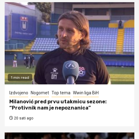
1 min read
Izdvojeno
Nogomet
Top tema
Wwin liga BiH
Milanović pred prvu utakmicu sezone:
“Protivnik nam je nepoznanica”
20 sati ago