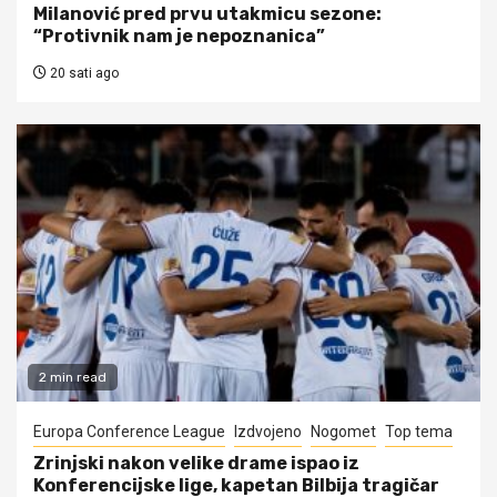
Milanović pred prvu utakmicu sezone:
“Protivnik nam je nepoznanica”
20 sati ago
2 min read
Europa Conference League
Izdvojeno
Nogomet
Top tema
Zrinjski nakon velike drame ispao iz
Konferencijske lige, kapetan Bilbija tragičar