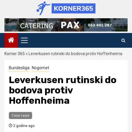
Skip
to
content
Primary
Menu
Korner 365
»
Leverkusen rutinski do bodova protiv Hoffenheima
Bundesliga
Nogomet
Leverkusen rutinski do
bodova protiv
Hoffenheima
1 min read
2 godine ago