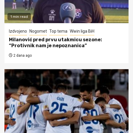
1 min read
Izdvojeno
Nogomet
Top tema
Wwin liga BiH
Milanović pred prvu utakmicu sezone:
“Protivnik nam je nepoznanica”
2 dana ago