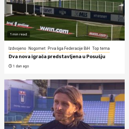
1 min read
Izdvojeno
Nogomet
Prva liga Federacije BiH
Top tema
Dva nova igrača predstavljena u Posušju
1 dan ago