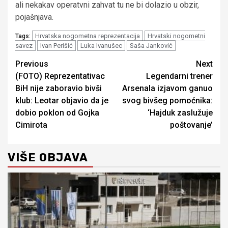
ali nekakav operatvni zahvat tu ne bi dolazio u obzir,
pojašnjava.
Hrvatska nogometna reprezentacija
Hrvatski nogometni
Tags:
savez
Ivan Perišić
Luka Ivanušec
Saša Janković
Continue
Previous
Next
(FOTO) Reprezentativac
Legendarni trener
Reading
BiH nije zaboravio bivši
Arsenala izjavom ganuo
klub: Leotar objavio da je
svog bivšeg pomoćnika:
dobio poklon od Gojka
‘Hajduk zaslužuje
Cimirota
poštovanje’
VIŠE OBJAVA