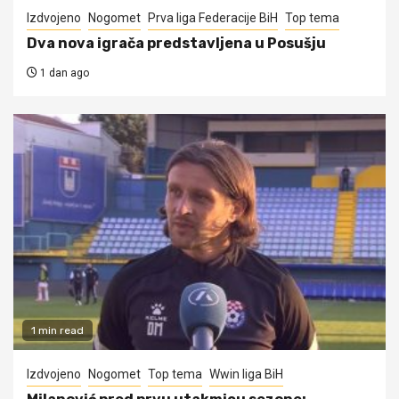
Izdvojeno
Nogomet
Prva liga Federacije BiH
Top tema
Dva nova igrača predstavljena u Posušju
1 dan ago
1 min read
Izdvojeno
Nogomet
Top tema
Wwin liga BiH