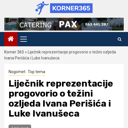
Skip
to
content
Primary
Menu
Korner 365
»
Liječnik reprezentacije progovorio o težini ozljeda
Ivana Perišića i Luke Ivanušeca
Nogomet
Top tema
Liječnik reprezentacije
progovorio o težini
ozljeda Ivana Perišića i
Luke Ivanušeca
1 min read