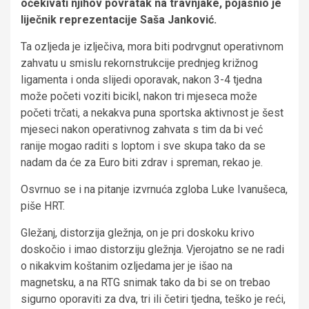
očekivati njihov povratak na travnjake, pojasnio je
liječnik reprezentacije Saša Janković.
Ta ozljeda je izlječiva, mora biti podrvgnut operativnom
zahvatu u smislu rekornstrukcije prednjeg križnog
ligamenta i onda slijedi oporavak, nakon 3-4 tjedna
može početi voziti bicikl, nakon tri mjeseca može
početi trčati, a nekakva puna sportska aktivnost je šest
mjeseci nakon operativnog zahvata s tim da bi već
ranije mogao raditi s loptom i sve skupa tako da se
nadam da će za Euro biti zdrav i spreman, rekao je.
Osvrnuo se i na pitanje izvrnuća zgloba Luke Ivanušeca,
piše HRT.
Gležanj, distorzija gležnja, on je pri doskoku krivo
doskočio i imao distorziju gležnja. Vjerojatno se ne radi
o nikakvim koštanim ozljedama jer je išao na
magnetsku, a na RTG snimak tako da bi se on trebao
sigurno oporaviti za dva, tri ili četiri tjedna, teško je reći,