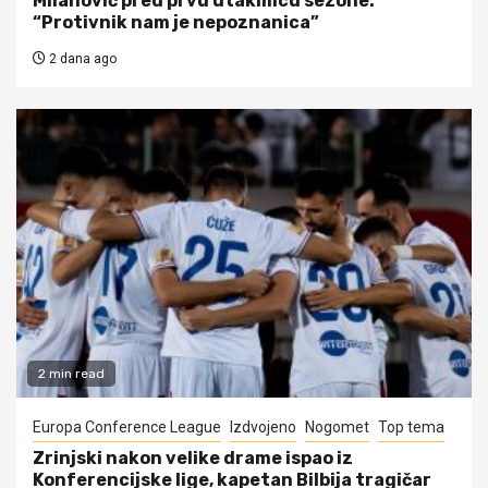
Milanović pred prvu utakmicu sezone:
“Protivnik nam je nepoznanica”
2 dana ago
2 min read
Europa Conference League
Izdvojeno
Nogomet
Top tema
Zrinjski nakon velike drame ispao iz
Konferencijske lige, kapetan Bilbija tragičar