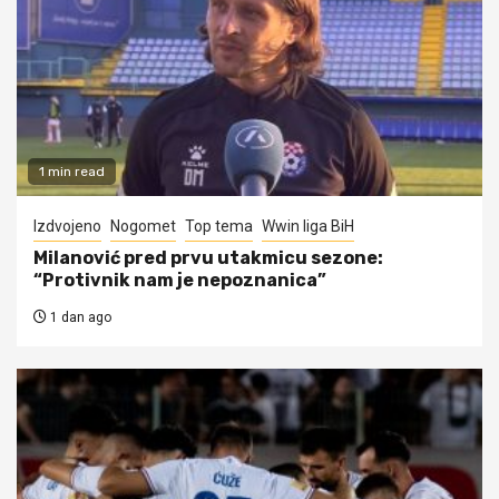
1 min read
Izdvojeno
Nogomet
Top tema
Wwin liga BiH
Milanović pred prvu utakmicu sezone:
“Protivnik nam je nepoznanica”
1 dan ago