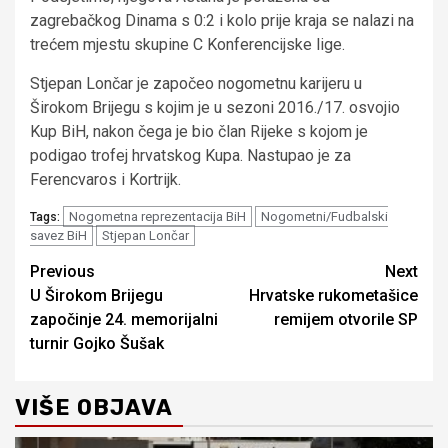
zagrebačkog Dinama s 0:2 i kolo prije kraja se nalazi na
trećem mjestu skupine C Konferencijske lige.
Stjepan Lončar je započeo nogometnu karijeru u
Širokom Brijegu s kojim je u sezoni 2016./17. osvojio
Kup BiH, nakon čega je bio član Rijeke s kojom je
podigao trofej hrvatskog Kupa. Nastupao je za
Ferencvaros i Kortrijk.
Nogometna reprezentacija BiH
Nogometni/Fudbalski
Tags:
savez BiH
Stjepan Lončar
Continue
Previous
Next
U Širokom Brijegu
Hrvatske rukometašice
Reading
započinje 24. memorijalni
remijem otvorile SP
turnir Gojko Šušak
VIŠE OBJAVA