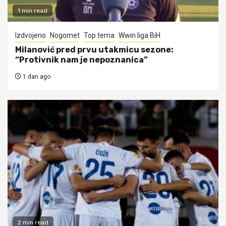
1 min read
Izdvojeno
Nogomet
Top tema
Wwin liga BiH
Milanović pred prvu utakmicu sezone:
“Protivnik nam je nepoznanica”
1 dan ago
2 min read