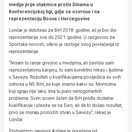
medije prije utakmice protiv Dinama u
Konferencijskoj ligi, gdje se osvrnuo i na
reprezentaciju Bosne i Hercegovine
Lončar je debitirao za BiH 2018. godine, ali je bio dio
reprezentacije sve do 2021. godine. U razgovoru za
Sportske novosti, otkrio je razloge svog povlačenja iz
reprezentacije.
“Nisam to ranije govorio u medijima, ali završio sam
reprezentativnu karijeru, to sam korektno rekao i ljudima
u Savezu. Rezultati u kvalifikacijama posljedica su svih
odnosa u NS BiH, za koje znamo kakvi su. Momcima
koji igraju nije lako, ima tu puno nenogometnih
problema. Svim srcem želim da BiH prođe dodatne
kvalifikacije i plasira se na Euro, ali da bi došao rezultat,
prvo se moraju posložiti stvari u Savezu”, rekao je
Lončar.
Podsjetimo, njegova Astana je poražena od