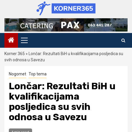
Skip
to
content
Primary
Menu
Korner 365
»
Lončar: Rezultati BiH u kvalifikacijama posljedica su
svih odnosa u Savezu
Nogomet
Top tema
Lončar: Rezultati BiH u
kvalifikacijama
posljedica su svih
odnosa u Savezu
1 min read