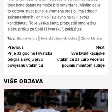
toga kandidatura ne može biti potvrđena. Mislim da je
to gotova stvar, puno je vremena prošlo, ima i drugih
zainteresiranih i onih koji su javno najavili svoju
kandidaturu. To je velika šteta, propustili smo jednu
sjajnu priliku za Split i Hrvatsku”, zaključuje.
Europske igre
Hrvatski olimpijski odbor
Zlatko Mateša
Tags:
Continue
Previous
Next
Prije 33 godine Hrvatska
Sve kvalifikacijske
Reading
odigrala svoju prvu
utakmice za Euro večeras
povijesnu utakmicu
počinju minutom šutnje
VIŠE OBJAVA