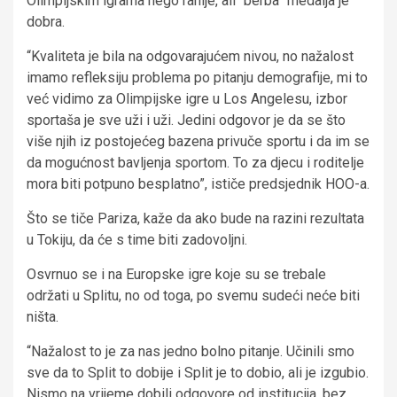
Olimpijskim igrama nego ranije, ali “berba” medalja je
dobra.
“Kvaliteta je bila na odgovarajućem nivou, no nažalost
imamo refleksiju problema po pitanju demografije, mi to
već vidimo za Olimpijske igre u Los Angelesu, izbor
sportaša je sve uži i uži. Jedini odgovor je da se što
više njih iz postojećeg bazena privuče sportu i da im se
da mogućnost bavljenja sportom. To za djecu i roditelje
mora biti potpuno besplatno”, ističe predsjednik HOO-a.
Što se tiče Pariza, kaže da ako bude na razini rezultata
u Tokiju, da će s time biti zadovoljni.
Osvrnuo se i na Europske igre koje su se trebale
održati u Splitu, no od toga, po svemu sudeći neće biti
ništa.
“Nažalost to je za nas jedno bolno pitanje. Učinili smo
sve da to Split to dobije i Split je to dobio, ali je izgubio.
Nismo na vrijeme dobili odgovore od institucija, bez