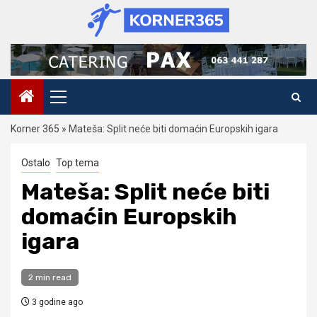
Skip
to
content
Primary
Menu
Korner 365
»
Mateša: Split neće biti domaćin Europskih igara
Ostalo
Top tema
Mateša: Split neće biti
domaćin Europskih
igara
2 min read
3 godine ago