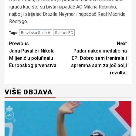
igrača kao što su bivši napadač AC Milana Robinho,
najbolji strijelac Brazila Neymar i napadač Real Madrida
Rodrygo.
Brazilska Seria A
Santos FC
Tags:
Continue
Previous
Next
Jana Pavalić i Nikola
Pudar nakon medalje na
Reading
Miljenić u polufinalu
EP: Dobro sam trenirala i
Europskog prvenstva
spremna sam za još bolji
rezultat
VIŠE OBJAVA