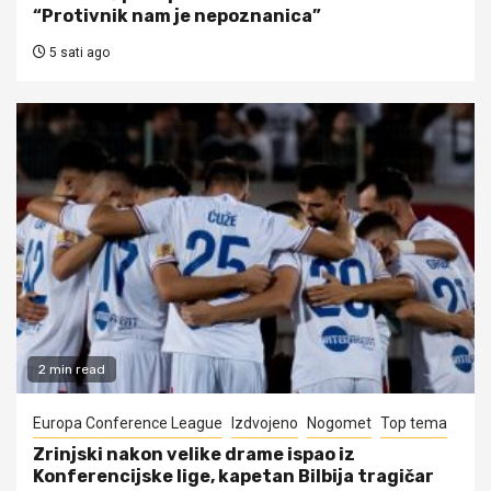
“Protivnik nam je nepoznanica”
5 sati ago
2 min read
Europa Conference League
Izdvojeno
Nogomet
Top tema
Zrinjski nakon velike drame ispao iz
Konferencijske lige, kapetan Bilbija tragičar