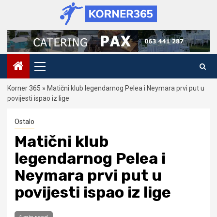
Skip
to
content
Primary
Menu
Korner 365
»
Matični klub legendarnog Pelea i Neymara prvi put u
povijesti ispao iz lige
Ostalo
Matični klub
legendarnog Pelea i
Neymara prvi put u
povijesti ispao iz lige
1 min read