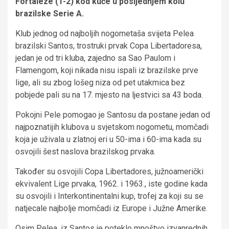
Fortaleze (1-2) kod kuće u posljednjem kolu
brazilske Serie A.
Klub jednog od najboljih nogometaša svijeta Pelea
brazilski Santos, trostruki prvak Copa Libertadoresa,
jedan je od tri kluba, zajedno sa Sao Paulom i
Flamengom, koji nikada nisu ispali iz brazilske prve
lige, ali su zbog lošeg niza od pet utakmica bez
pobjede pali su na 17. mjesto na ljestvici sa 43 boda.
Pokojni Pele pomogao je Santosu da postane jedan od
najpoznatijih klubova u svjetskom nogometu, momčadi
koja je uživala u zlatnoj eri u 50-ima i 60-ima kada su
osvojili šest naslova brazilskog prvaka.
Također su osvojili Copa Libertadores, južnoamerički
ekvivalent Lige prvaka, 1962. i 1963., iste godine kada
su osvojili i Interkontinentalni kup, trofej za koji su se
natjecale najbolje momčadi iz Europe i Južne Amerike.
Osim Pelea, iz Santos je poteklo mnoštvo izvanrednih