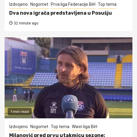
Izdvojeno
Nogomet
Prva liga Federacije BiH
Top tema
Dva nova igrača predstavljena u Posušju
32 minute ago
1 min read
Izdvojeno
Nogomet
Top tema
Wwin liga BiH
Milanović pred prvu utakmicu sezone: