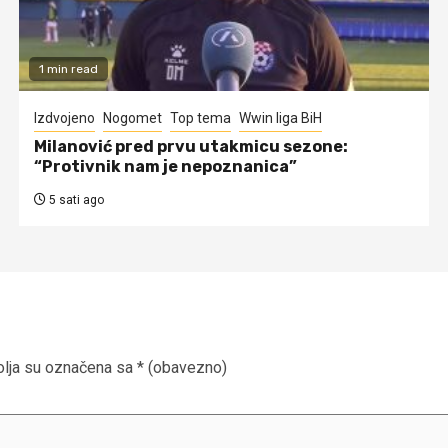
1 min read
Izdvojeno
Nogomet
Top tema
Wwin liga BiH
Milanović pred prvu utakmicu sezone:
“Protivnik nam je nepoznanica”
5 sati ago
lja su označena sa
* (obavezno)