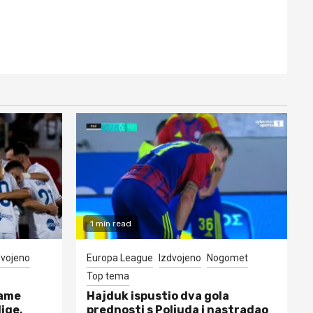
1 min read
dvojeno
Europa League
Izdvojeno
Nogomet
Top tema
rame
Hajduk ispustio dva gola
lige,
prednosti s Poljuda i nastradao