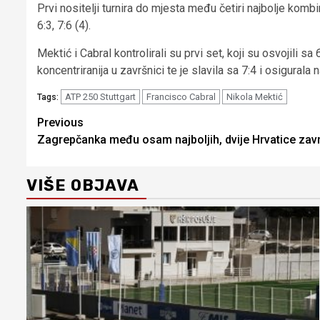
Prvi nositelji turnira do mjesta među četiri najbolje ko
6:3, 7:6 (4).
Mektić i Cabral kontrolirali su prvi set, koji su osvojili s
koncentriranija u završnici te je slavila sa 7:4 i osigurala 
ATP 250 Stuttgart
Francisco Cabral
Nikola Mektić
Tags:
Continue
Previous
Zagrepčanka među osam najboljih, dvije Hrvatice zavr
Reading
VIŠE OBJAVA