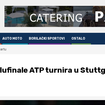
AUTO MOTO
BORILAČKI SPORTOVI
OSTALO
gartu
polufinale ATP turnira u Stutt