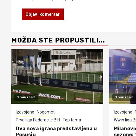
MOŽDA STE PROPUSTILI...
1 min read
1 min read
Izdvojeno
Nogomet
Izdvojeno
Prva liga Federacije BiH
Top tema
Wwin liga B
Dva nova igrača predstavljena u
Milanovi
Posušju
sezone: 