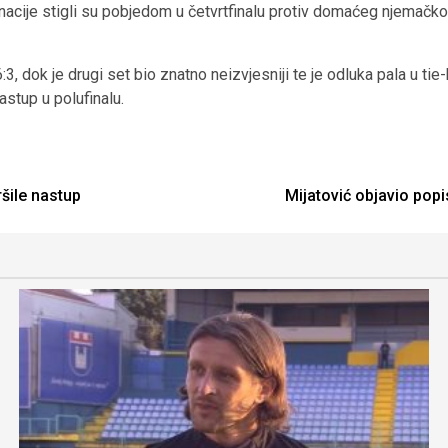
mbinacije stigli su pobjedom u četvrtfinalu protiv domaćeg njemač
a 6:3, dok je drugi set bio znatno neizvjesniji te je odluka pala u 
nastup u polufinalu.
šile nastup
Mijatović objavio popis