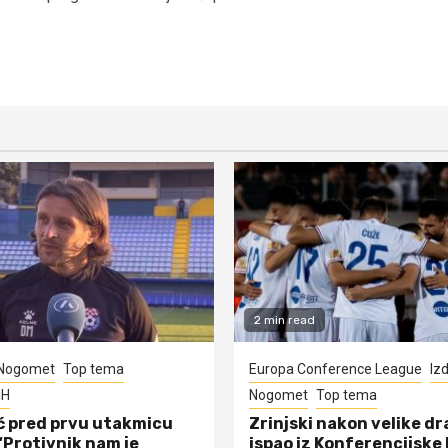
2 min read
Nogomet
Top tema
Europa Conference League
Iz
iH
Nogomet
Top tema
ć pred prvu utakmicu
Zrinjski nakon velike d
“Protivnik nam je
ispao iz Konferencijske 