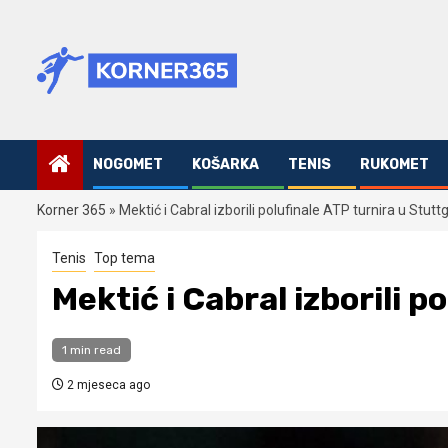
Skip
to
content
NOGOMET
KOŠARKA
TENIS
RUKOMET
Korner 365
»
Mektić i Cabral izborili polufinale ATP turnira u Stutt
Tenis
Top tema
Mektić i Cabral izborili 
1 min read
2 mjeseca ago