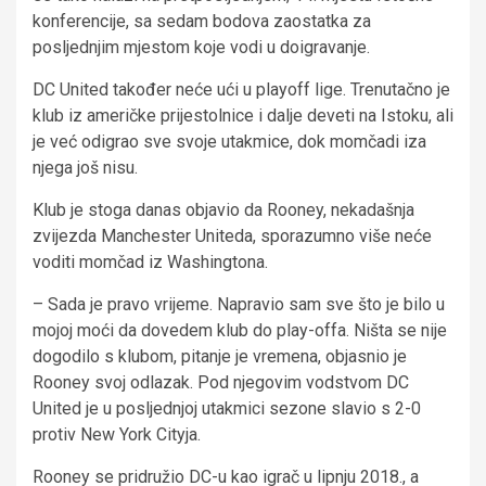
konferencije, sa sedam bodova zaostatka za
posljednjim mjestom koje vodi u doigravanje.
DC United također neće ući u playoff lige. Trenutačno je
klub iz američke prijestolnice i dalje deveti na Istoku, ali
je već odigrao sve svoje utakmice, dok momčadi iza
njega još nisu.
Klub je stoga danas objavio da Rooney, nekadašnja
zvijezda Manchester Uniteda, sporazumno više neće
voditi momčad iz Washingtona.
– Sada je pravo vrijeme. Napravio sam sve što je bilo u
mojoj moći da dovedem klub do play-offa. Ništa se nije
dogodilo s klubom, pitanje je vremena, objasnio je
Rooney svoj odlazak. Pod njegovim vodstvom DC
United je u posljednjoj utakmici sezone slavio s 2-0
protiv New York Cityja.
Rooney se pridružio DC-u kao igrač u lipnju 2018., a