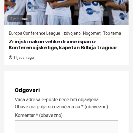
2 min read
Europa Conference League
Izdvojeno
Nogomet
Top tema
Zrinjski nakon velike drame ispao iz
Konferencijske lige, kapetan Bilbija tragičar
1 tjedan ago
Odgovori
Vaša adresa e-pošte neće biti objavljena.
Obavezna polja su označena sa
* (obavezno)
Komentar
* (obavezno)