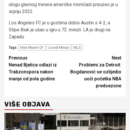
ulogu glavnog trenera američke momčadi preuzeo je u
srpnju 2022.
Los Angeles FC je u gostima dobio Austin s 4-2, a
Stipe Biuk je ušao u igru u 72. minuti. LA je drugi na
Zapadu.
Inter Miami CF
Lionel Messi
MLS
Tags:
Continue
Previous
Next
Nenad Bjelica odlazi iz
Problemi za Detroit:
Reading
Trabzonspora nakon
Bogdanović se ozlijedio
manje od pola godine
uoči početka NBA
predsezone
VIŠE OBJAVA