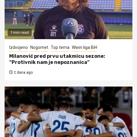
1 min read
Izdvojeno
Nogomet
Top tema
Wwin liga BiH
Milanović pred prvu utakmicu sezone:
“Protivnik nam je nepoznanica”
2 dana ago