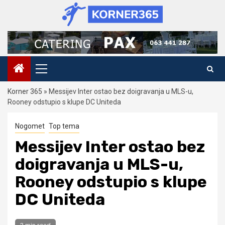
Skip
to
content
Primary
Menu
Korner 365
»
Messijev Inter ostao bez doigravanja u MLS-u,
Rooney odstupio s klupe DC Uniteda
Nogomet
Top tema
Messijev Inter ostao bez
doigravanja u MLS-u,
Rooney odstupio s klupe
DC Uniteda
2 min read