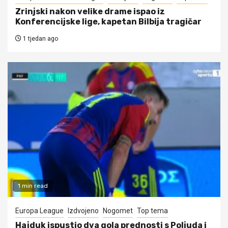
Zrinjski nakon velike drame ispao iz
Konferencijske lige, kapetan Bilbija tragičar
1 tjedan ago
1 min read
Europa League
Izdvojeno
Nogomet
Top tema
Hajduk ispustio dva gola prednosti s Poljuda i