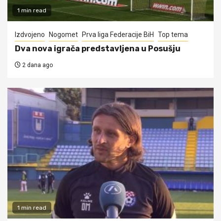
1 min read
Izdvojeno
Nogomet
Prva liga Federacije BiH
Top tema
Dva nova igrača predstavljena u Posušju
2 dana ago
1 min read