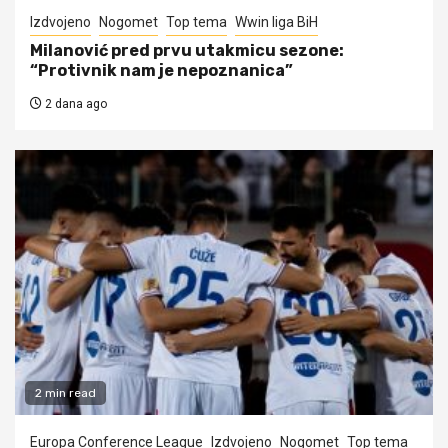
Izdvojeno
Nogomet
Top tema
Wwin liga BiH
Milanović pred prvu utakmicu sezone:
“Protivnik nam je nepoznanica”
2 dana ago
2 min read
Europa Conference League
Izdvojeno
Nogomet
Top tema