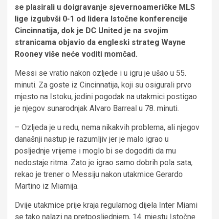
se plasirali u doigravanje sjevernoameričke MLS
lige izgubvši 0-1 od lidera Istočne konferencije
Cincinnatija, dok je DC United je na svojim
stranicama objavio da engleski strateg Wayne
Rooney više neće voditi momčad.
Messi se vratio nakon ozljede i u igru ​​je ušao u 55.
minuti. Za goste iz Cincinnatija, koji su osigurali prvo
mjesto na Istoku, jedini pogodak na utakmici postigao
je njegov sunarodnjak Alvaro Barreal u 78. minuti.
– Ozljeda je u redu, nema nikakvih problema, ali njegov
današnji nastup je razumljiv jer je malo igrao u
posljednje vrijeme i moglo bi se dogoditi da mu
nedostaje ritma. Zato je igrao samo dobrih pola sata,
rekao je trener o Messiju nakon utakmice Gerardo
Martino iz Miamija.
Dvije utakmice prije kraja regularnog dijela Inter Miami
se tako nalazi na pretposljednjem, 14. mjestu Istočne