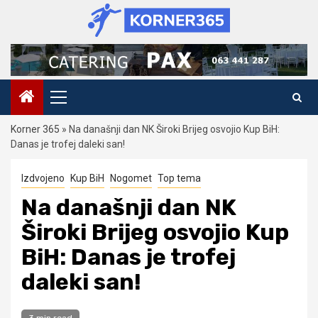
Skip
to
content
Primary
Menu
Korner 365
»
Na današnji dan NK Široki Brijeg osvojio Kup BiH:
Danas je trofej daleki san!
Izdvojeno
Kup BiH
Nogomet
Top tema
Na današnji dan NK
Široki Brijeg osvojio Kup
BiH: Danas je trofej
daleki san!
3 min read