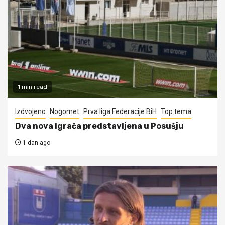
1 min read
Izdvojeno
Nogomet
Prva liga Federacije BiH
Top tema
Dva nova igrača predstavljena u Posušju
1 dan ago