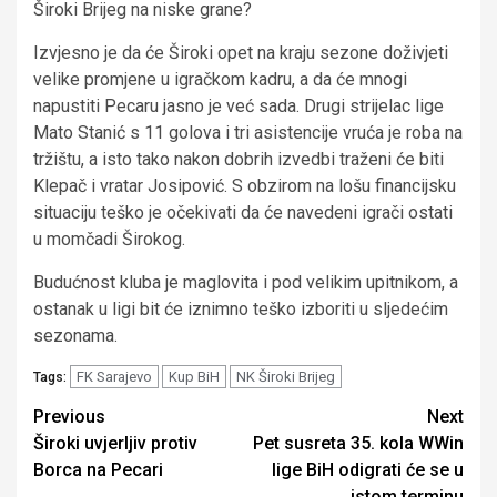
Široki Brijeg na niske grane?
Izvjesno je da će Široki opet na kraju sezone doživjeti
velike promjene u igračkom kadru, a da će mnogi
napustiti Pecaru jasno je već sada. Drugi strijelac lige
Mato Stanić s 11 golova i tri asistencije vruća je roba na
tržištu, a isto tako nakon dobrih izvedbi traženi će biti
Klepač i vratar Josipović. S obzirom na lošu financijsku
situaciju teško je očekivati da će navedeni igrači ostati
u momčadi Širokog.
Budućnost kluba je maglovita i pod velikim upitnikom, a
ostanak u ligi bit će iznimno teško izboriti u sljedećim
sezonama.
FK Sarajevo
Kup BiH
NK Široki Brijeg
Tags:
Continue
Previous
Next
Široki uvjerljiv protiv
Pet susreta 35. kola WWin
Reading
Borca na Pecari
lige BiH odigrati će se u
istom terminu