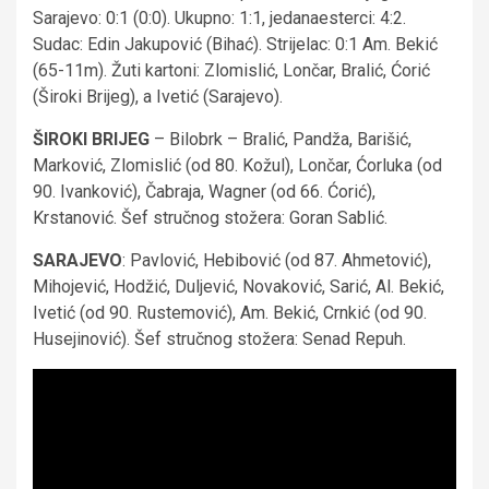
Sarajevo: 0:1 (0:0). Ukupno: 1:1, jedanaesterci: 4:2.
Sudac: Edin Jakupović (Bihać). Strijelac: 0:1 Am. Bekić
(65-11m). Žuti kartoni: Zlomislić, Lončar, Bralić, Ćorić
(Široki Brijeg), a Ivetić (Sarajevo).
ŠIROKI BRIJEG
– Bilobrk – Bralić, Pandža, Barišić,
Marković, Zlomislić (od 80. Kožul), Lončar, Ćorluka (od
90. Ivanković), Čabraja, Wagner (od 66. Ćorić),
Krstanović. Šef stručnog stožera: Goran Sablić.
SARAJEVO
: Pavlović, Hebibović (od 87. Ahmetović),
Mihojević, Hodžić, Duljević, Novaković, Sarić, Al. Bekić,
Ivetić (od 90. Rustemović), Am. Bekić, Crnkić (od 90.
Husejinović). Šef stručnog stožera: Senad Repuh.