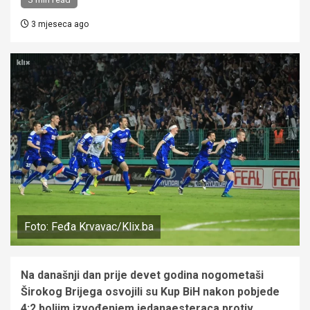
3 mjeseca ago
Foto: Feđa Krvavac/Klix.ba
Na današnji dan prije devet godina nogometaši
Širokog Brijega osvojili su Kup BiH nakon pobjede
4:2 boljim izvođenjem jedanaesteraca protiv