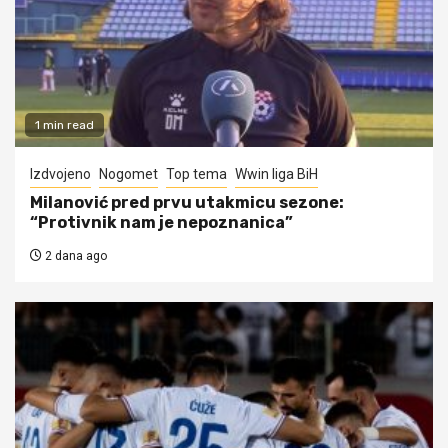
1 min read
Izdvojeno
Nogomet
Top tema
Wwin liga BiH
Milanović pred prvu utakmicu sezone:
“Protivnik nam je nepoznanica”
2 dana ago