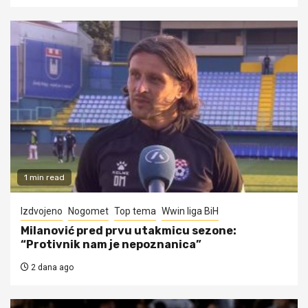
1 min read
Izdvojeno
Nogomet
Top tema
Wwin liga BiH
Milanović pred prvu utakmicu sezone:
“Protivnik nam je nepoznanica”
2 dana ago