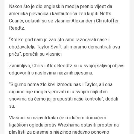
Nakon što je dio engleskih medija prenio vijest da
američka pjevačica i kantautorica želi kupiti Notts
County, oglasili su se vlasnici Alexander i Christoffer
Reedtz.
“Koliko god nam je žao što smo razočarali naše i
obožavatelje Taylor Swift, ali moramo demantirati ovu
priču”, poručili su vlasnici.
Zanimljivo, Chris i Alex Reedtz su u svojoj šaljivoj objavi
odgovorili s naslovima njezinih pjesama.
“Sigurno nema zle krvi između nas i Taylor, ali ona
sigurno nije mogla vjerovati ni u svojim najluđim
snovima da ćemo joj prepustiti našu kontrolu”, dodali
su.
Vlasnici su najavili kako će u idućem domaćem
ligaškom ogledu protiv Wrexhama ostaviti prostor na
playlisti za pjesme s njezinog nedavno ponovno