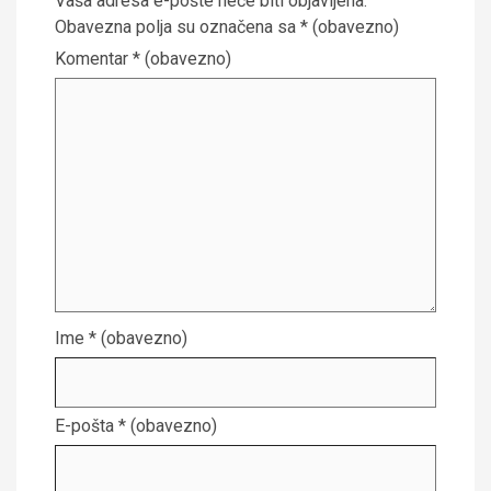
Vaša adresa e-pošte neće biti objavljena.
Obavezna polja su označena sa
* (obavezno)
Komentar
* (obavezno)
Ime
* (obavezno)
E-pošta
* (obavezno)