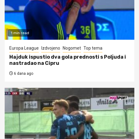
1 min read
Europa League
Izdvojeno
Nogomet
Top tema
Hajduk ispustio dva gola prednosti s Poljuda i
nastradao na Cipru
6 dana ago