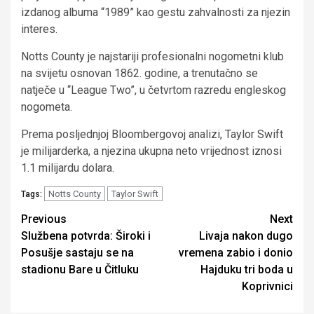
izdanog albuma “1989” kao gestu zahvalnosti za njezin
interes.
Notts County je najstariji profesionalni nogometni klub
na svijetu osnovan 1862. godine, a trenutačno se
natječe u “League Two”, u četvrtom razredu engleskog
nogometa.
Prema posljednjoj Bloombergovoj analizi, Taylor Swift
je milijarderka, a njezina ukupna neto vrijednost iznosi
1.1 milijardu dolara.
Notts County
Taylor Swift
Tags:
Continue
Previous
Next
Službena potvrda: Široki i
Livaja nakon dugo
Reading
Posušje sastaju se na
vremena zabio i donio
stadionu Bare u Čitluku
Hajduku tri boda u
Koprivnici