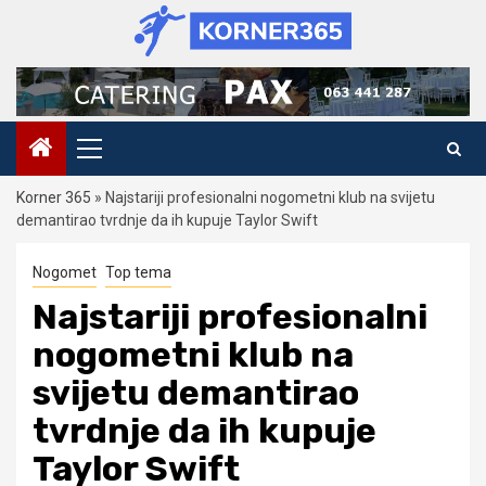
Skip
to
content
Primary
Menu
Korner 365
»
Najstariji profesionalni nogometni klub na svijetu
demantirao tvrdnje da ih kupuje Taylor Swift
Nogomet
Top tema
Najstariji profesionalni
nogometni klub na
svijetu demantirao
tvrdnje da ih kupuje
Taylor Swift