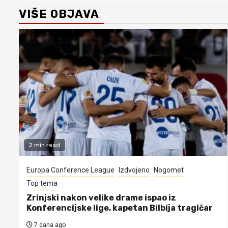
VIŠE OBJAVA
2 min read
Europa Conference League
Izdvojeno
Nogomet
Top tema
Zrinjski nakon velike drame ispao iz
Konferencijske lige, kapetan Bilbija tragičar
7 dana ago