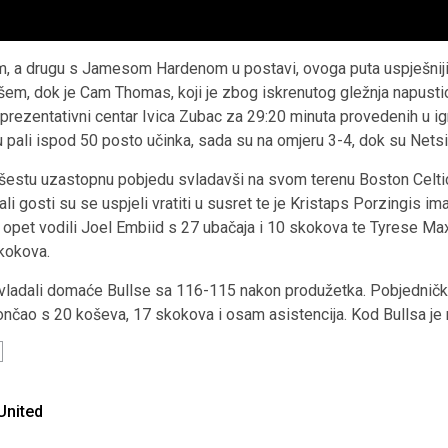
m, a drugu s Jamesom Hardenom u postavi, ovoga puta uspješniji 
košem, dok je Cam Thomas, koji je zbog iskrenutog gležnja napu
eprezentativni centar Ivica Zubac za 29:20 minuta provedenih u ig
u pali ispod 50 posto učinka, sada su na omjeru 3-4, dok su Netsi 
u šestu uzastopnu pobjedu svladavši na svom terenu Boston Celti
li gosti su se uspjeli vratiti u susret te je Kristaps Porzingis im
opet vodili Joel Embiid s 27 ubačaja i 10 skokova te Tyrese Maxe
kokova.
svladali domaće Bullse sa 116-115 nakon produžetka. Pobjednički 
ončao s 20 koševa, 17 skokova i osam asistencija. Kod Bullsa je 
United