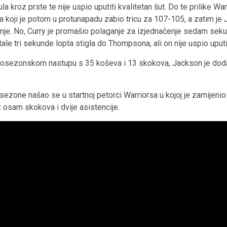
kroz prste te nije uspio uputiti kvalitetan šut. Do te prilike Warr
ja koji je potom u protunapadu zabio tricu za 107-105, a zatim je
anje. No, Curry je promašio polaganje za izjednačenje sedam sek
e tri sekunde lopta stigla do Thompsona, ali on nije uspio uputit
ezonskom nastupu s 35 koševa i 13 skokova, Jackson je dodao 2
 sezone našao se u startnoj petorci Warriorsa u kojoj je zamijen
uz osam skokova i dvije asistencije.