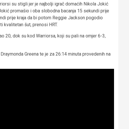
iorsi su stigli jer je najbolji igrač domaćih Nikola Jokić
 Jokić promašio i oba slobodna bacanja 15 sekundi prije
undi prije kraja da bi potom Reggie Jackson pogodio
i kvalitetan šut, prenosi HRT.
0, dok su kod Warriorsa, koji su pali na omjer 6-3,
io Draymonda Greena te je za 26:14 minuta provedenih na