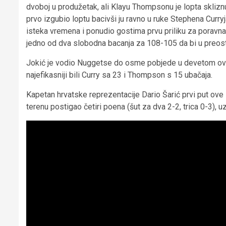
dvoboj u produžetak, ali Klayu Thompsonu je lopta skliznula 
prvo izgubio loptu bacivši ju ravno u ruke Stephena Curry
isteka vremena i ponudio gostima prvu priliku za poravn
jedno od dva slobodna bacanja za 108-105 da bi u preostal
Jokić je vodio Nuggetse do osme pobjede u devetom ovos
najefikasniji bili Curry sa 23 i Thompson s 15 ubačaja.
Kapetan hrvatske reprezentacije Dario Šarić prvi put ove
terenu postigao četiri poena (šut za dva 2-2, trica 0-3), 