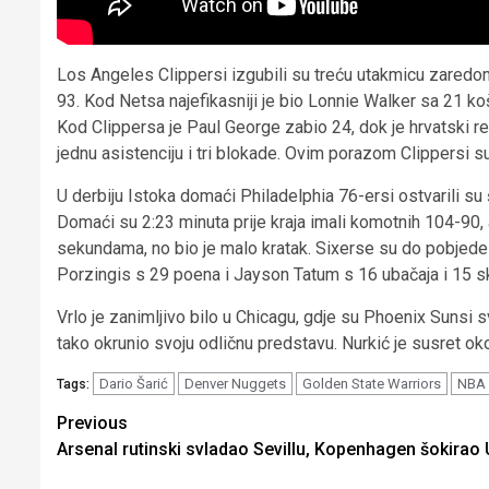
Los Angeles Clippersi izgubili su treću utakmicu zaredo
93. Kod Netsa najefikasniji je bio Lonnie Walker sa 21 
Kod Clippersa je Paul George zabio 24, dok je hrvatski r
jednu asistenciju i tri blokade. Ovim porazom Clippersi s
U derbiju Istoka domaći Philadelphia 76-ersi ostvarili s
Domaći su 2:23 minuta prije kraja imali komotnih 104-90, a
sekundama, no bio je malo kratak. Sixerse su do pobjede 
Porzingis s 29 poena i Jayson Tatum s 16 ubačaja i 15 s
Vrlo je zanimljivo bilo u Chicagu, gdje su Phoenix Sunsi 
tako okrunio svoju odličnu predstavu. Nurkić je susret ok
Dario Šarić
Denver Nuggets
Golden State Warriors
NBA
Tags:
Continue
Previous
Arsenal rutinski svladao Sevillu, Kopenhagen šokirao 
Reading