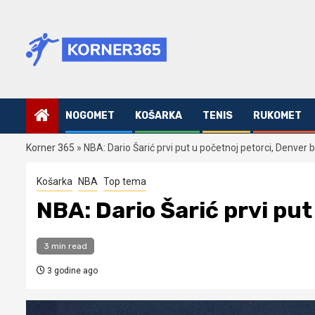
Skip
to
content
NOGOMET
KOŠARKA
TENIS
RUKOMET
Korner 365
»
NBA: Dario Šarić prvi put u početnoj petorci, Denver b
Košarka
NBA
Top tema
NBA: Dario Šarić prvi put
3 min read
3 godine ago