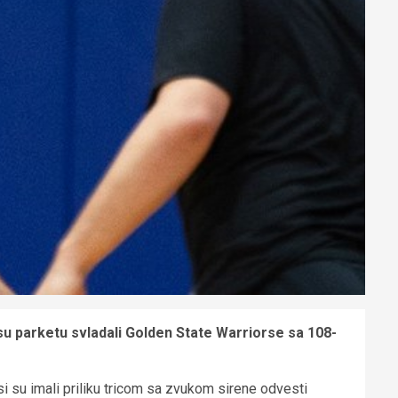
u parketu svladali Golden State Warriorse sa 108-
si su imali priliku tricom sa zvukom sirene odvesti