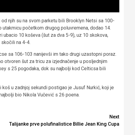
od njih su na svom parketu bili Brooklyn Netsi sa 100-
stio utakmicu početkom drugog poluvremena, dodao 14.
ri ubacio 10 koševa (šut za dva 5-9), uz 10 skokova,
skočili na 4-4.
cse sa 106-103 nanijevši im tako drugi uzastopni poraz.
ao otvoren šut za tricu za izjednačenje u posljednjim
y s 25 pogodaka, dok su najbolji kod Celticsa bili
koš u zadnjoj sekundi postigao je Jusuf Nurkić, koji je
najbolji bio Nikola Vučević s 26 poena.
Next
Talijanke prve polufinalistice Billie Jean King Cupa