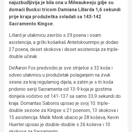
najuzbudljivija je bila ona u Milwaukeeju gdje su
domaći Bucksi tricom Damiana Lillarda 1,6 sekundi
prije kraja produžetka svladali sa 143-142
Sacramento Kingse.
Lillard je utakmicu završio s 29 poena i osam
asistencija, a grčki košarkaš Antetokounmpo je dodao
27 poena, deset skokova i deset asistencija za triple-
double učinak .
De’Aaron Fox predvodio je sve strijelce s 32 koša i
odveo utakmicu u produžetak polaganjem na zvuk
sirene za kraj regularnog dijela, a zatim je s tri koša
pridonio seriji Sacramenta od 13-9 koja je gostima
donijela vodstvo od 141-137 sa samo 33,9 sekundi do
kraja. Domantas Sabonis upisao je svoj 10. triple-
double sezone za Kingse s 21 poenom, 13 skokova i
15 asistencija. Malik Monk ubacio je 28 koševa, Kevin
Huerter upisao je double-double s 26 koševa i 10
skokova za Sacramento.