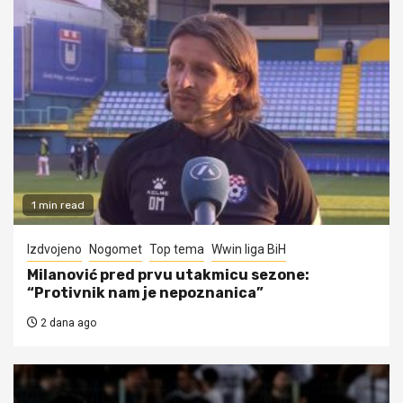
1 min read
Izdvojeno
Nogomet
Top tema
Wwin liga BiH
Milanović pred prvu utakmicu sezone:
“Protivnik nam je nepoznanica”
2 dana ago