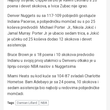
Najbolji strijelac Clippersa bio je Kawhi Leonard s 26
poena i devet skokova, a Ivica Zubac nije igrao.
Denver Nuggets su sa 117-109 pobijedili gostujuće
Indiana Pacerse, a pobjedničku momčad su s po 25
koševa predvodili Michael Porter Jr., Nikola Jokić i
Jamal Murray. Porter Jr. je ubacio sedam trica, a Jokić
je učinku od 25 koševa dodao 12 skokova i devet
asistencija.
Bruce Brown je s 18 poena i 10 skokova predvodio
Indianu u svojoj prvoj utakmici u Denveru otkako je u
lipnju osvojio NBA naslov s Nuggetsima.
Miami Heats su kod kuće sa 104-87 svladali Charlotte
Hornetse. Bam Adebayo je sa 24 poena, 10 skokova i
sedam asistencija bio najbolji u redovima pobjedničke
momčadi.
Damian Lillard
NBA
Tags: