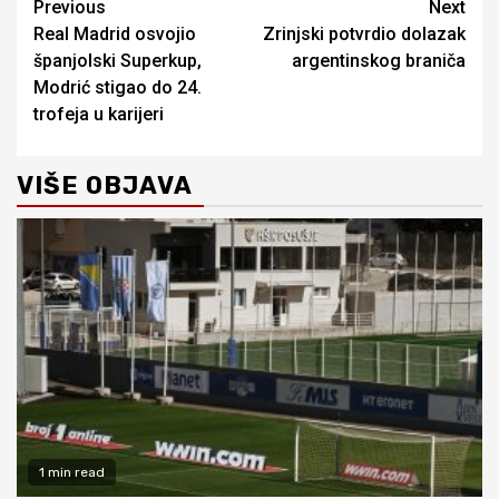
Continue
Previous
Next
Real Madrid osvojio
Zrinjski potvrdio dolazak
Reading
španjolski Superkup,
argentinskog braniča
Modrić stigao do 24.
trofeja u karijeri
VIŠE OBJAVA
1 min read