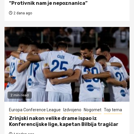
“Protivnik nam je nepoznanica”
2 dana ago
2 min read
Europa Conference League
Izdvojeno
Nogomet
Top tema
Zrinjski nakon velike drame ispao iz
Konferencijske lige, kapetan Bilbija tragičar