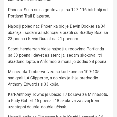
Phoenix Suns su na gostovanju sa 127-116 bili bolji od
Portland Trail Blazersa.
Najbolji pojedinac Phoenixa bio je Devin Booker sa 34
ubačaja i sedam asistencija, a pratili su Bradley Beal sa
23 poena i Kevin Durant sa 21 poenom.
Scoot Henderson bio je najbolji u redovima Portlanda
sa 33 poena i devet asistencija, sedam skokova i tri
ukradene lopte, a Anfernee Simons je dodao 28 poena.
Minnesota Timberwolves su kod kuće sa 109-105
nadigrali LA Clipperse, a do slavlja ih je predvodio
Anthony Edwards s 33 koša.
Karl-Anthony Towns je ubacio 17 koševa za Minnesotu,
a Rudy Gobert 15 poena i 18 skokova za svoj treći
uzastopni double-double učinak.