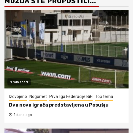
MOŽDA STE PROPUSTILI...
1 min read
Izdvojeno
Nogomet
Prva liga Federacije BiH
Top tema
Dva nova igrača predstavljena u Posušju
2 dana ago