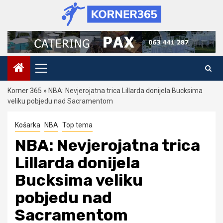
Skip
to
content
Primary
Menu
Korner 365
»
NBA: Nevjerojatna trica Lillarda donijela Bucksima
veliku pobjedu nad Sacramentom
Košarka
NBA
Top tema
NBA: Nevjerojatna trica
Lillarda donijela
Bucksima veliku
pobjedu nad
Sacramentom