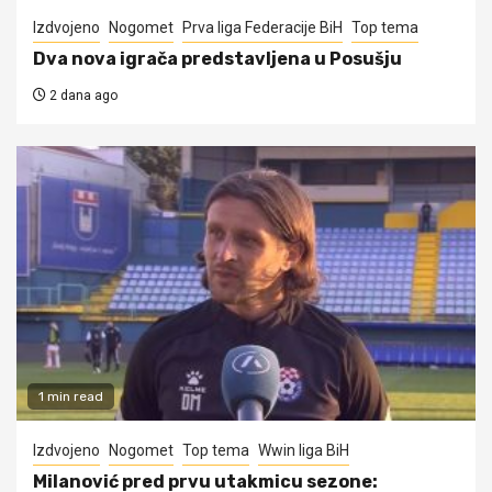
Izdvojeno
Nogomet
Prva liga Federacije BiH
Top tema
Dva nova igrača predstavljena u Posušju
2 dana ago
1 min read
Izdvojeno
Nogomet
Top tema
Wwin liga BiH
Milanović pred prvu utakmicu sezone: