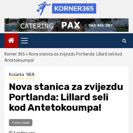
Skip
to
content
Primary
Menu
Korner 365
»
Nova stanica za zvijezdu Portlanda: Lillard seli kod
Antetokoumpa!
Košarka
NBA
Nova stanica za zvijezdu
Portlanda: Lillard seli
kod Antetokoumpa!
1 min read
3 godine ago