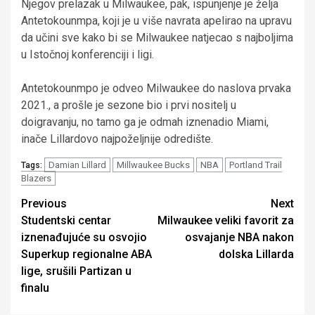
Njegov prelazak u Milwaukee, pak, ispunjenje je želja
Antetokounmpa, koji je u više navrata apelirao na upravu
da učini sve kako bi se Milwaukee natjecao s najboljima
u Istočnoj konferenciji i ligi.
Antetokounmpo je odveo Milwaukee do naslova prvaka
2021., a prošle je sezone bio i prvi nositelj u
doigravanju, no tamo ga je odmah iznenadio Miami,
inače Lillardovo najpoželjnije odredište.
Damian Lillard
Millwaukee Bucks
NBA
Portland Trail
Tags:
Blazers
Continue
Previous
Next
Studentski centar
Milwaukee veliki favorit za
Reading
iznenađujuće su osvojio
osvajanje NBA nakon
Superkup regionalne ABA
dolska Lillarda
lige, srušili Partizan u
finalu