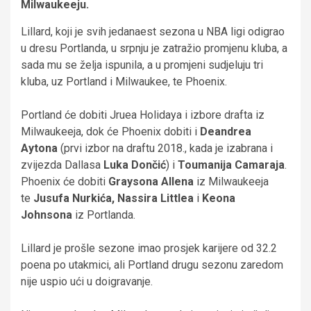
Milwaukeeju.
Lillard, koji je svih jedanaest sezona u NBA ligi odigrao
u dresu Portlanda, u srpnju je zatražio promjenu kluba, a
sada mu se želja ispunila, a u promjeni sudjeluju tri
kluba, uz Portland i Milwaukee, te Phoenix.
Portland će dobiti Jruea Holidaya i izbore drafta iz
Milwaukeeja, dok će Phoenix dobiti i
Deandrea
Aytona
(prvi izbor na draftu 2018., kada je izabrana i
zvijezda Dallasa
Luka
Dončić
) i
Toumanija
Camaraja
.
Phoenix će dobiti
Graysona
Allena
iz Milwaukeeja
te
Jusufa Nurkića, Nassira Littlea
i
Keona
Johnsona
iz Portlanda.
Lillard je prošle sezone imao prosjek karijere od 32.2
poena po utakmici, ali Portland drugu sezonu zaredom
nije uspio ući u doigravanje.