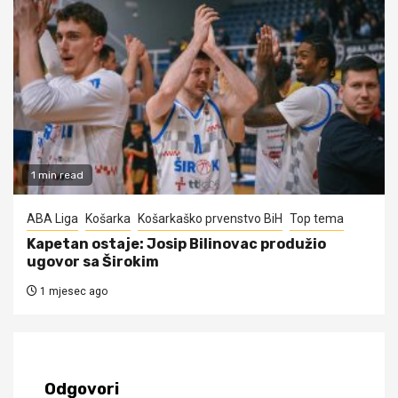
1 min read
ABA Liga
Košarka
Košarkaško prvenstvo BiH
Top tema
Kapetan ostaje: Josip Bilinovac produžio
ugovor sa Širokim
1 mjesec ago
Odgovori