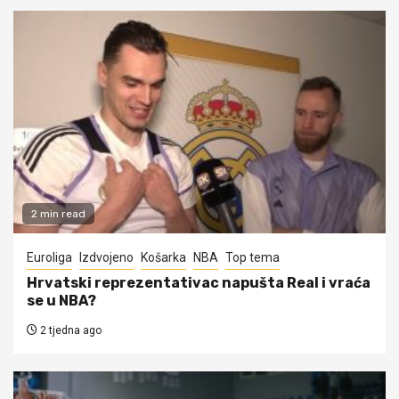
2 min read
Euroliga
Izdvojeno
Košarka
NBA
Top tema
Hrvatski reprezentativac napušta Real i vraća
se u NBA?
2 tjedna ago