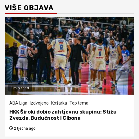
VIŠE OBJAVA
1 min read
ABA Liga
Izdvojeno
Košarka
Top tema
HKK Široki dobio zahtjevnu skupinu: Stižu
Zvezda, Budućnost i Cibona
2 tjedna ago