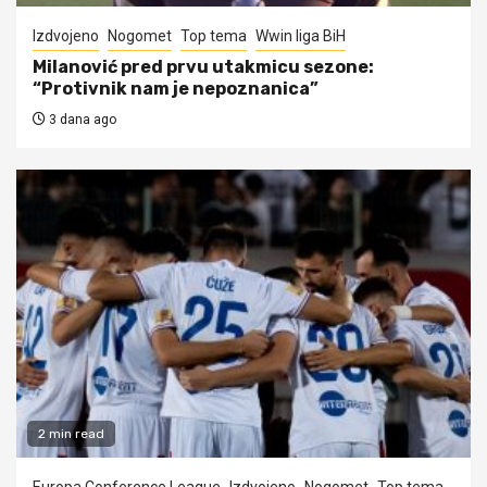
Izdvojeno
Nogomet
Top tema
Wwin liga BiH
Milanović pred prvu utakmicu sezone:
“Protivnik nam je nepoznanica”
3 dana ago
2 min read
Europa Conference League
Izdvojeno
Nogomet
Top tema