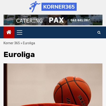
Skip
to
content
Primary
Menu
Korner 365
»
Euroliga
Euroliga