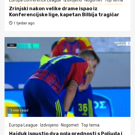
Zrinjski nakon velike drame ispao iz
Konferencijske lige, kapetan Bilbija tragičar
1 tjedan ago
1 min read
Europa League
Izdvojeno
Nogomet
Top tema
Hajduk ispustio dva gola prednosti s Poljuda i