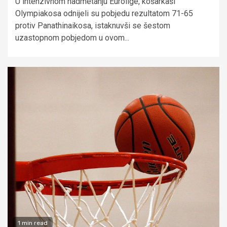
U intenzivnom nadmetanju Eurolige, košarkaši
Olympiakosa odnijeli su pobjedu rezultatom 71-65
protiv Panathinaikosa, istaknuvši se šestom
uzastopnom pobjedom u ovom...
1 min read