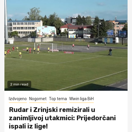
2 min read
Izdvojeno
Nogomet
Top tema
Wwin liga BiH
Rudar i Zrinjski remizirali u
zanimljivoj utakmici: Prijedorčani
ispali iz lige!