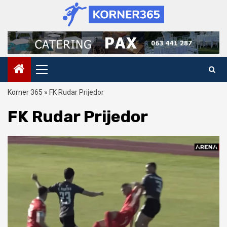
Skip
to
content
Primary
Menu
Korner 365
»
FK Rudar Prijedor
FK Rudar Prijedor