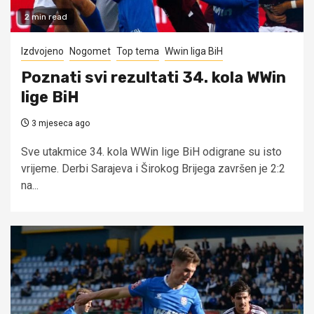
2 min read
Izdvojeno
Nogomet
Top tema
Wwin liga BiH
Poznati svi rezultati 34. kola WWin
lige BiH
3 mjeseca ago
Sve utakmice 34. kola WWin lige BiH odigrane su isto
vrijeme. Derbi Sarajeva i Širokog Brijega završen je 2:2
na...