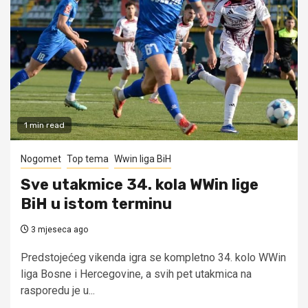
1 min read
Nogomet
Top tema
Wwin liga BiH
Sve utakmice 34. kola WWin lige
BiH u istom terminu
3 mjeseca ago
Predstojećeg vikenda igra se kompletno 34. kolo WWin
liga Bosne i Hercegovine, a svih pet utakmica na
rasporedu je u...